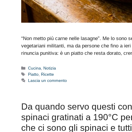
“Non metto più carne nelle lasagne”. Me lo sono sen
vegetariani militanti, ma da persone che fino a ie
rinuncia punitiva: è un piatto che resta dorato, c
Categorie
Cucina
,
Notizia
Tag
Piatto
,
Ricette
Lascia un commento
Da quando servo questi conchi
spinaci gratinati a 190°C pe
che ci sono gli spinaci e tutt