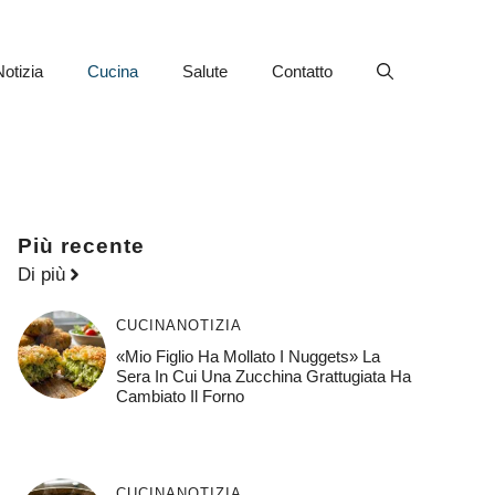
Notizia
Cucina
Salute
Contatto
Più recente
Di più
CUCINA
NOTIZIA
«Mio Figlio Ha Mollato I Nuggets» La
Sera In Cui Una Zucchina Grattugiata Ha
Cambiato Il Forno
CUCINA
NOTIZIA