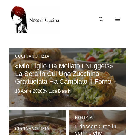
Vai
al
contenuto
Menu
CUCINA
NOTIZIA
«Mio Figlio Ha Mollato I Nuggets»
La Sera In Cui Una Zucchina
Grattugiata Ha Cambiato Il Forno
13 Aprile 2026
By Luca Bianchi
NOTIZIA
Il dessert Oreo in
CUCINA
NOTIZIA
verrine che