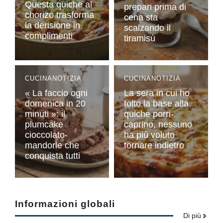
Questa quiche al
prepari prima di
chorizo ​​trasforma
cena sta
la derisione in
scalzando il
complimenti
tiramisù
CUCINA
NOTIZIA
CUCINA
NOTIZIA
« La faccio ogni
La sera in cui ho
domenica in 20
tolto la base alla
minuti »: il
quiche porri-
plumcake
caprino, nessuno
cioccolato-
ha più voluto
mandorle che
tornare indietro
conquista tutti
Informazioni globali
Di più