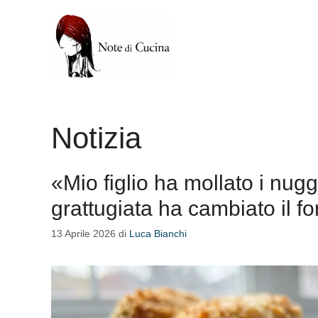
Vai
al
contenuto
Notizia
«Mio figlio ha mollato i nug
grattugiata ha cambiato il f
13 Aprile 2026
di
Luca Bianchi