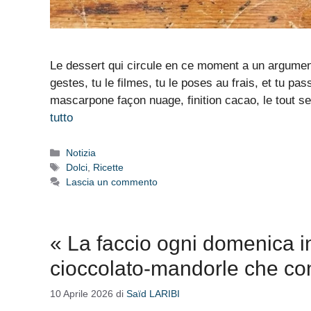
Le dessert qui circule en ce moment a un argument
gestes, tu le filmes, tu le poses au frais, et tu p
mascarpone façon nuage, finition cacao, le tout s
tutto
Categorie
Notizia
Tag
Dolci
,
Ricette
Lascia un commento
« La faccio ogni domenica in
cioccolato-mandorle che conq
10 Aprile 2026
di
Saïd LARIBI