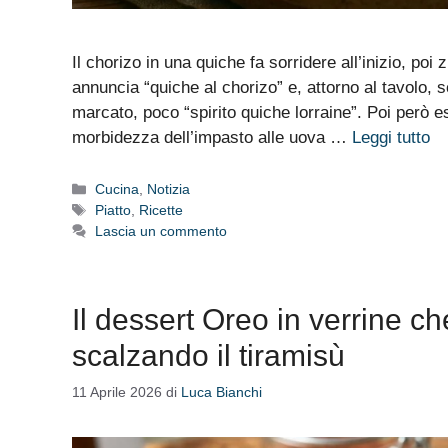
Il chorizo in una quiche fa sorridere all’inizio, po
annuncia “quiche al chorizo” e, attorno al tavolo, 
marcato, poco “spirito quiche lorraine”. Poi però e
morbidezza dell’impasto alle uova …
Leggi tutto
Categorie
Cucina
,
Notizia
Tag
Piatto
,
Ricette
Lascia un commento
Il dessert Oreo in verrine c
scalzando il tiramisù
11 Aprile 2026
di
Luca Bianchi