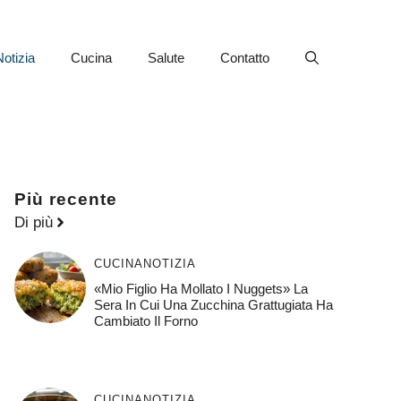
Notizia
Cucina
Salute
Contatto
Più recente
Di più
CUCINA
NOTIZIA
«Mio Figlio Ha Mollato I Nuggets» La
Sera In Cui Una Zucchina Grattugiata Ha
Cambiato Il Forno
CUCINA
NOTIZIA