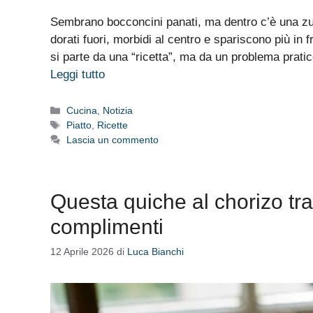
Sembrano bocconcini panati, ma dentro c’è una zuc
dorati fuori, morbidi al centro e spariscono più in f
si parte da una “ricetta”, ma da un problema pratico
Leggi tutto
Categorie
Cucina
,
Notizia
Tag
Piatto
,
Ricette
Lascia un commento
Questa quiche al chorizo ​​tr
complimenti
12 Aprile 2026
di
Luca Bianchi