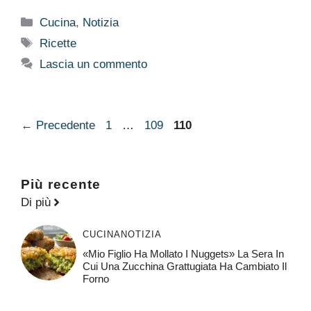
Categorie
Cucina
,
Notizia
Tag
Ricette
Lascia un commento
Pagina
Pagina
Pagina
←
Precedente
1
…
109
110
Più recente
Di più
CUCINA
NOTIZIA
«Mio Figlio Ha Mollato I Nuggets» La Sera In
Cui Una Zucchina Grattugiata Ha Cambiato Il
Forno