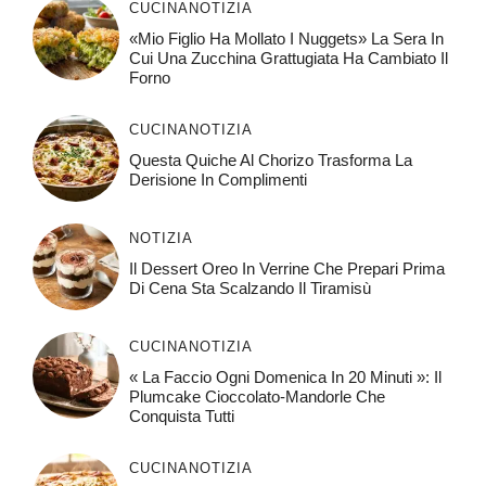
CUCINA
NOTIZIA
«Mio Figlio Ha Mollato I Nuggets» La Sera In
Cui Una Zucchina Grattugiata Ha Cambiato Il
Forno
CUCINA
NOTIZIA
Questa Quiche Al Chorizo ​​trasforma La
Derisione In Complimenti
NOTIZIA
Il Dessert Oreo In Verrine Che Prepari Prima
Di Cena Sta Scalzando Il Tiramisù
CUCINA
NOTIZIA
« La Faccio Ogni Domenica In 20 Minuti »: Il
Plumcake Cioccolato-Mandorle Che
Conquista Tutti
CUCINA
NOTIZIA