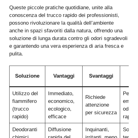
Queste piccole pratiche quotidiane, unite alla
conoscenza del trucco rapido dei professionisti,
possono rivoluzionare la qualità dell’ambiente
anche in spazi sfavoriti dalla natura, offrendo una
soluzione di lunga durata contro gli odori sgradevoli
e garantendo una vera esperienza di aria fresca e
pulita.
Qu
Soluzione
Vantaggi
Svantaggi
us
Utilizzo del
Immediato,
Per
Richiede
fiammifero
economico,
emerg
attenzione
(trucco
ecologico,
odoro
per sicurezza
rapido)
efficace
rapide
Deodoranti
Diffusione
Inquinanti,
Soluzi
chimici
rapida del
irritanti, meno
tempo