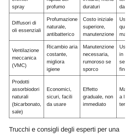
spray
profumo
duraturi
da lim
Profumazione
Costo iniziale
Uso
Diffusori di
naturale,
superiore,
quotid
oli essenziali
antibatterico
manutenzione
mante
Ricambio aria
Manutenzione
Uso co
Ventilazione
costante,
necessaria,
in amb
meccanica
migliora
rumoroso se
senza
(VMC)
igiene
sporco
finestr
Prodotti
assorbiodori
Economici,
Effetto
Mante
naturali
sicuri, facili
graduale, non
a lung
(bicarbonato,
da usare
immediato
termin
sale)
Trucchi e consigli degli esperti per una