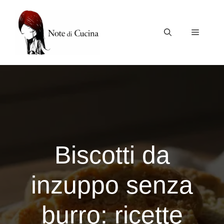
Vai
al
contenuto
Menu
Biscotti da
inzuppo senza
burro: ricette