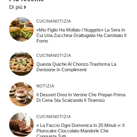
Di più
CUCINA
NOTIZIA
«Mio Figlio Ha Mollato I Nuggets» La Sera In
Cui Una Zucchina Grattugiata Ha Cambiato Il
Forno
CUCINA
NOTIZIA
Questa Quiche Al Chorizo ​​trasforma La
Derisione In Complimenti
NOTIZIA
Il Dessert Oreo In Verrine Che Prepari Prima
Di Cena Sta Scalzando Il Tiramisù
CUCINA
NOTIZIA
« La Faccio Ogni Domenica In 20 Minuti »: Il
Plumcake Cioccolato-Mandorle Che
Conquista Tutti