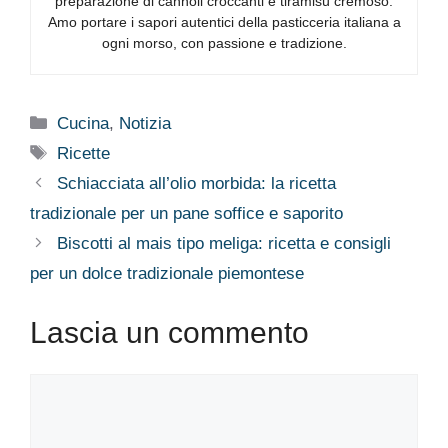
preparazione di cannoli croccanti e tiramisù cremoso.
Amo portare i sapori autentici della pasticceria italiana a
ogni morso, con passione e tradizione.
Categorie
Cucina
,
Notizia
Tag
Ricette
Schiacciata all’olio morbida: la ricetta
tradizionale per un pane soffice e saporito
Biscotti al mais tipo meliga: ricetta e consigli
per un dolce tradizionale piemontese
Lascia un commento
Commento