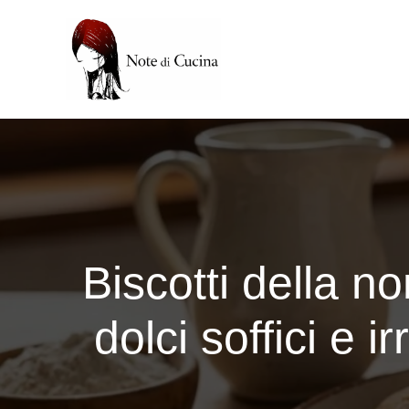
Vai
al
contenuto
Biscotti della no
dolci soffici e i