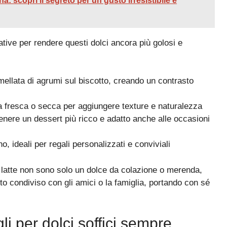
a: scopri il segreto per un gusto irresistibile e
tive per rendere questi dolci ancora più golosi e
llata di agrumi sul biscotto, creando un contrasto
a fresca o secca per aggiungere texture e naturalezza
ttenere un dessert più ricco e adatto anche alle occasioni
o, ideali per regali personalizzati e conviviali
 al latte non sono solo un dolce da colazione o merenda,
o condiviso con gli amici o la famiglia, portando con sé
gli per dolci soffici sempre