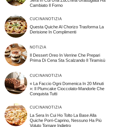
Sera In Cui Una Zucchina Grattugiata Ha
Cambiato Il Forno
CUCINA
NOTIZIA
Questa Quiche Al Chorizo ​​trasforma La
Derisione In Complimenti
NOTIZIA
Il Dessert Oreo In Verrine Che Prepari
Prima Di Cena Sta Scalzando Il Tiramisù
CUCINA
NOTIZIA
« La Faccio Ogni Domenica In 20 Minuti
»: Il Plumcake Cioccolato-Mandorle Che
Conquista Tutti
CUCINA
NOTIZIA
La Sera In Cui Ho Tolto La Base Alla
Quiche Porri-Caprino, Nessuno Ha Più
Voluto Tornare Indietro