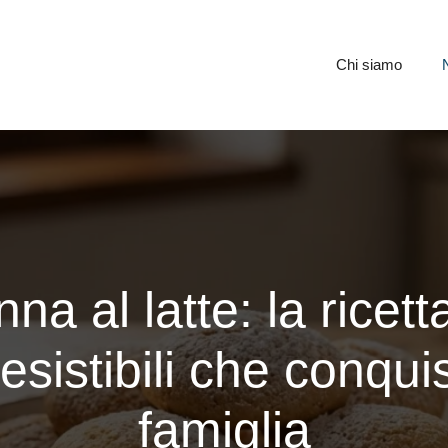
Chi siamo
nna al latte: la ricet
rresistibili che conqu
famiglia