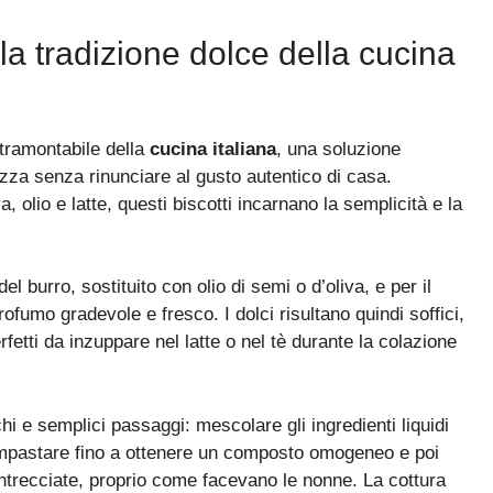
: la tradizione dolce della cucina
tramontabile della
cucina italiana
, una soluzione
zza senza rinunciare al gusto autentico di casa.
 olio e latte, questi biscotti incarnano la semplicità e la
el burro, sostituito con olio di semi o d’oliva, e per il
ofumo gradevole e fresco. I dolci risultano quindi soffici,
etti da inzuppare nel latte o nel tè durante la colazione
i e semplici passaggi: mescolare gli ingredienti liquidi
o, impastare fino a ottenere un composto omogeneo e poi
intrecciate, proprio come facevano le nonne. La cottura