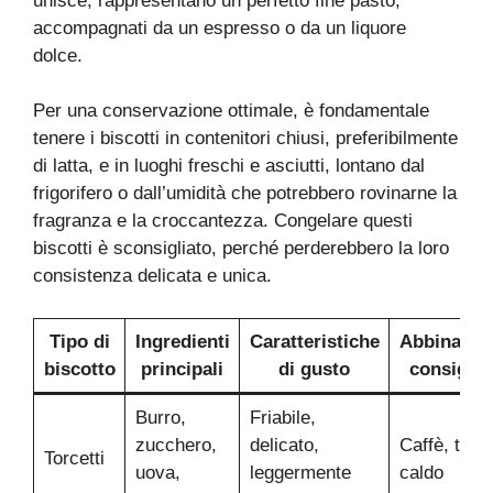
unisce, rappresentano un perfetto fine pasto,
accompagnati da un espresso o da un liquore
dolce.
Per una conservazione ottimale, è fondamentale
tenere i biscotti in contenitori chiusi, preferibilmente
di latta, e in luoghi freschi e asciutti, lontano dal
frigorifero o dall’umidità che potrebbero rovinarne la
fragranza e la croccantezza. Congelare questi
biscotti è sconsigliato, perché perderebbero la loro
consistenza delicata e unica.
Tipo di
Ingredienti
Caratteristiche
Abbinamen
biscotto
principali
di gusto
consigliat
Burro,
Friabile,
zucchero,
delicato,
Caffè, tè
Torcetti
uova,
leggermente
caldo