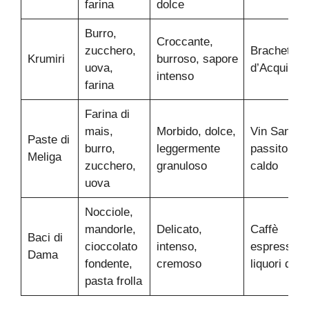
farina
dolce
Burro,
Croccante,
zucchero,
Brachetto
Krumiri
burroso, sapore
uova,
d’Acqui, lat
intenso
farina
Farina di
mais,
Morbido, dolce,
Vin Santo,
Paste di
burro,
leggermente
passito, lat
Meliga
zucchero,
granuloso
caldo
uova
Nocciole,
mandorle,
Delicato,
Caffè
Baci di
cioccolato
intenso,
espresso,
Dama
fondente,
cremoso
liquori dolci
pasta frolla