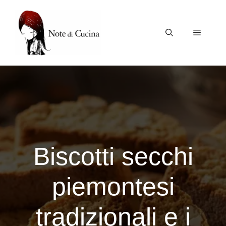
Vai
al
contenuto
Menu
Biscotti secchi
piemontesi
tradizionali e i