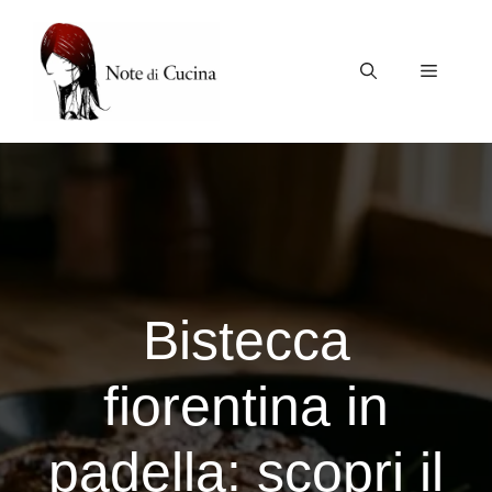
Vai
al
contenuto
Menu
Bistecca
fiorentina in
padella: scopri il