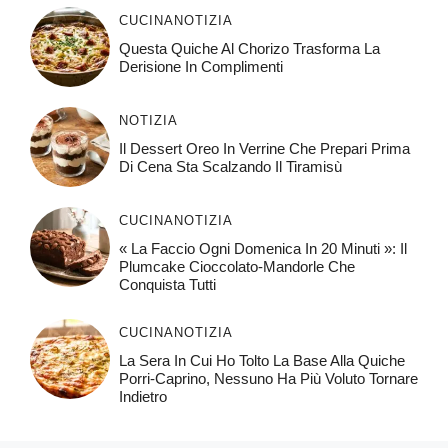
CUCINA
NOTIZIA
Questa Quiche Al Chorizo ​​trasforma La
Derisione In Complimenti
NOTIZIA
Il Dessert Oreo In Verrine Che Prepari Prima
Di Cena Sta Scalzando Il Tiramisù
CUCINA
NOTIZIA
« La Faccio Ogni Domenica In 20 Minuti »: Il
Plumcake Cioccolato-Mandorle Che
Conquista Tutti
CUCINA
NOTIZIA
La Sera In Cui Ho Tolto La Base Alla Quiche
Porri-Caprino, Nessuno Ha Più Voluto Tornare
Indietro