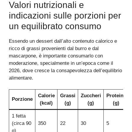
Valori nutrizionali e
indicazioni sulle porzioni per
un equilibrato consumo
Essendo un dessert dall’alto contenuto calorico e
ricco di grassi provenienti dal burro e dal
mascarpone, è importante consumarlo con
moderazione, specialmente in un’epoca come il
2026, dove cresce la consapevolezza dell’equilibrio
alimentare.
Calorie
Grassi
Zuccheri
Proteine
Porzione
(kcal)
(g)
(g)
(g)
1 fetta
(circa 90
350
22
30
5
g)