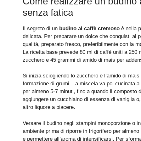
Come realizzare un budino 
senza fatica
Il segreto di un
budino al caffè cremoso
è nella p
delicata. Per preparare un dolce che conquisti al p
qualità, preparato fresco, preferibilmente con la 
La ricetta base prevede 80 ml di caffè uniti a 250 
zucchero e 45 grammi di amido di mais per adden
Si inizia sciogliendo lo zucchero e l’amido di mais n
formazione di grumi. La miscela va poi cucinata 
per almeno 5-7 minuti, fino a quando il composto d
aggiungere un cucchiaino di essenza di vaniglia o
altro liquore a piacere.
Versare il budino negli stampini monoporzione o i
ambiente prima di riporre in frigorifero per almen
e permettere all’aroma di intensificarsi. Per sform