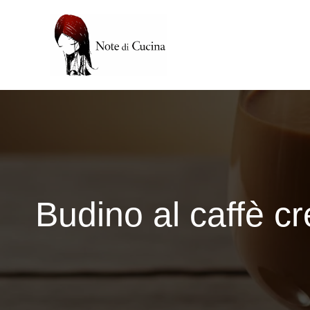
Vai
al
contenuto
Budino al caffè cr