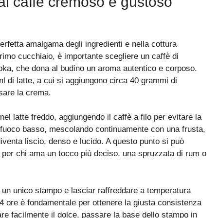
al caffè cremoso e gustoso
erfetta amalgama degli ingredienti e nella cottura
rimo cucchiaio, è importante scegliere un caffè di
moka, che dona al budino un aroma autentico e corposo.
ml di latte, a cui si aggiungono circa 40 grammi di
sare la crema.
el latte freddo, aggiungendo il caffè a filo per evitare la
a fuoco basso, mescolando continuamente con una frusta,
iventa liscio, denso e lucido. A questo punto si può
, per chi ama un tocco più deciso, una spruzzata di rum o
n un unico stampo e lasciar raffreddare a temperatura
o 4 ore è fondamentale per ottenere la giusta consistenza
are facilmente il dolce, passare la base dello stampo in