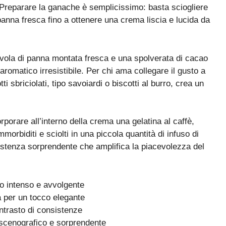
 Preparare la ganache è semplicissimo: basta sciogliere
panna fresca fino a ottenere una crema liscia e lucida da
nuvola di panna montata fresca e una spolverata di cacao
romatico irresistibile. Per chi ama collegare il gusto a
 sbriciolati, tipo savoiardi o biscotti al burro, crea un
orporare all’interno della crema una gelatina al caffè,
mmorbiditi e sciolti in una piccola quantità di infuso di
istenza sorprendente che amplifica la piacevolezza del
o intenso e avvolgente
 per un tocco elegante
ontrasto di consistenze
o scenografico e sorprendente