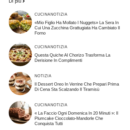
Di più
CUCINA
NOTIZIA
«Mio Figlio Ha Mollato I Nuggets» La Sera In
Cui Una Zucchina Grattugiata Ha Cambiato Il
Forno
CUCINA
NOTIZIA
Questa Quiche Al Chorizo ​​trasforma La
Derisione In Complimenti
NOTIZIA
Il Dessert Oreo In Verrine Che Prepari Prima
Di Cena Sta Scalzando Il Tiramisù
CUCINA
NOTIZIA
« La Faccio Ogni Domenica In 20 Minuti »: Il
Plumcake Cioccolato-Mandorle Che
Conquista Tutti