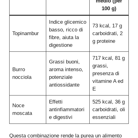
medio (per
100 g)
Indice glicemico
73 kcal, 17 g
basso, ricco di
Topinambur
carboidrati, 2
fibre, aiuta la
g proteine
digestione
717 kcal, 81 g
Grassi buoni,
grassi,
Burro
aroma intenso,
presenza di
nocciola
potenziale
vitamine A ed
antiossidante
E
Effetti
525 kcal, 36 g
Noce
antinfiammatori
carboidrati, oli
moscata
e digestivi
essenziali
Questa combinazione rende la purea un alimento