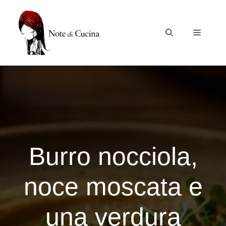
Vai
al
contenuto
Menu
Burro nocciola,
noce moscata e
una verdura