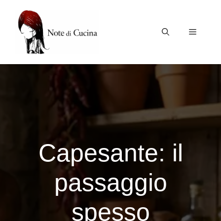
Vai
al
contenuto
Menu
Capesante: il
passaggio
spesso