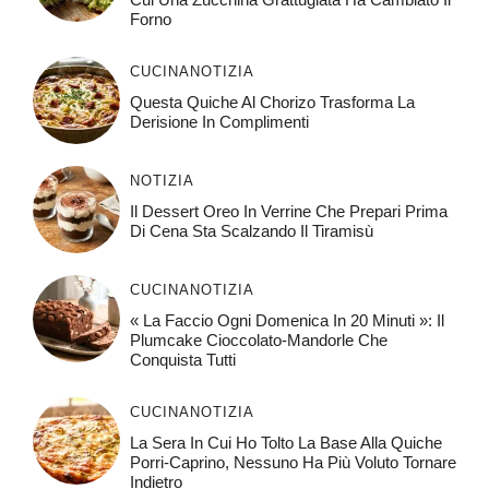
Forno
CUCINA
NOTIZIA
Questa Quiche Al Chorizo ​​trasforma La
Derisione In Complimenti
NOTIZIA
Il Dessert Oreo In Verrine Che Prepari Prima
Di Cena Sta Scalzando Il Tiramisù
CUCINA
NOTIZIA
« La Faccio Ogni Domenica In 20 Minuti »: Il
Plumcake Cioccolato-Mandorle Che
Conquista Tutti
CUCINA
NOTIZIA
La Sera In Cui Ho Tolto La Base Alla Quiche
Porri-Caprino, Nessuno Ha Più Voluto Tornare
Indietro