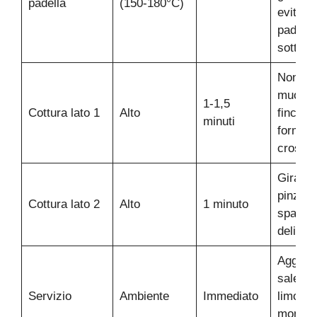
padella
(150-180°C)
evitare
padelle
sottili
Non
muover
1-1,5
Cottura lato 1
Alto
finché s
minuti
forma
crostic
Girare 
pinze o
Cottura lato 2
Alto
1 minuto
spatola
delicat
Aggiun
sale, p
Servizio
Ambiente
Immediato
limone 
moment