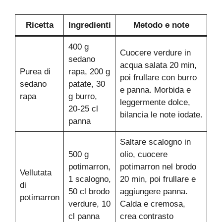
Ricetta
Ingredienti
Metodo e note
400 g
Cuocere verdure in
sedano
acqua salata 20 min,
Purea di
rapa, 200 g
poi frullare con burro
sedano
patate, 30
e panna. Morbida e
rapa
g burro,
leggermente dolce,
20-25 cl
bilancia le note iodate.
panna
Saltare scalogno in
500 g
olio, cuocere
potimarron,
potimarron nel brodo
Vellutata
1 scalogno,
20 min, poi frullare e
di
50 cl brodo
aggiungere panna.
potimarron
verdure, 10
Calda e cremosa,
cl panna
crea contrasto