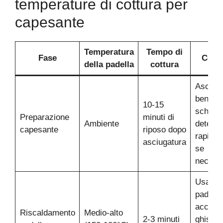
temperature di cottura per
capesante
Temperatura
Tempo di
Fase
Consi
della padella
cottura
Asciug
bene s
10-15
schiacc
Preparazione
minuti di
Ambiente
deterge
capesante
riposo dopo
rapida
asciugatura
se
necess
Usare
padella
acciaio
Riscaldamento
Medio-alto
2-3 minuti
ghisa,