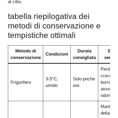
al cibo.
tabella riepilogativa dei
metodi di conservazione e
tempistiche ottimali
Metodo di
Durata
Effet
Condizioni
conservazione
consigliata
sensor
Perdita d
croccant
3-5°C,
Solo poche
Frigorifero
burro ind
umido
ore
assorbi
odori
Manteni
della