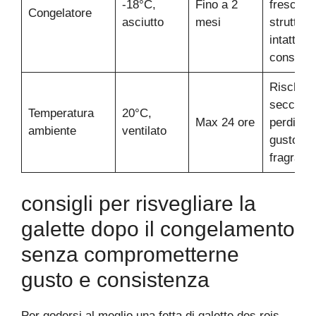
-18°C,
Fino a 2
freschez
Congelatore
asciutto
mesi
struttura
intatta, 
conserva
Rischio 
secchez
Temperatura
20°C,
Max 24 ore
perdita d
ambiente
ventilato
gusto e
fragranz
consigli per risvegliare la
galette dopo il congelamento
senza comprometterne
gusto e consistenza
Per godersi al meglio una fetta di galette des rois