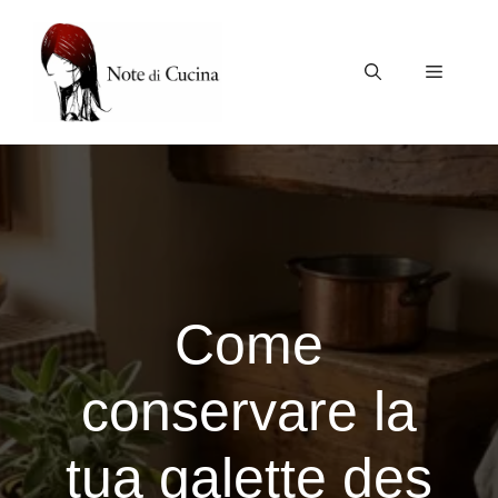
Vai
al
contenuto
Menu
Come
conservare la
tua galette des