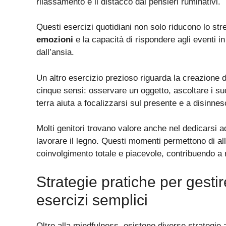
rilassamento e il distacco dai pensieri ruminativi.
Questi esercizi quotidiani non solo riducono lo st
emozioni
e la capacità di rispondere agli eventi i
dall’ansia.
Un altro esercizio prezioso riguarda la creazione di
cinque sensi: osservare un oggetto, ascoltare i suoni
terra aiuta a focalizzarsi sul presente e a disinnesc
Molti genitori trovano valore anche nel dedicarsi a
lavorare il legno. Questi momenti permettono di a
coinvolgimento totale e piacevole, contribuendo a
Strategie pratiche per gesti
esercizi semplici
Oltre alla mindfulness, esistono diverse strategie 