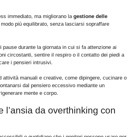
ress immediato, ma migliorano la
gestione delle
n modo più equilibrato, senza lasciarsi sopraffare
 pause durante la giornata in cui si fa attenzione ai
 circostanti, sentire il respiro o il contatto dei piedi a
are i pensieri intrusivi.
d attività manuali e creative, come dipingere, cucinare o
llontanarsi dal pensiero eccessivo mediante un
 rigenerare mente e corpo.
re l’ansia da overthinking con
accessibili e quotidiane che i genitori possono usare per