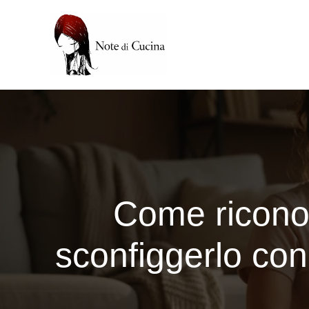
Vai
al
contenuto
Come riconos
sconfiggerlo con 