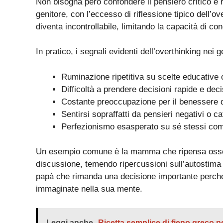
Non bisogna però confondere il pensiero critico e 
genitore, con l’eccesso di riflessione tipico dell’ove
diventa incontrollabile, limitando la capacità di c
In pratico, i segnali evidenti dell’overthinking nei g
Ruminazione ripetitiva su scelte educative 
Difficoltà a prendere decisioni rapide e deci
Costante preoccupazione per il benessere de
Sentirsi sopraffatti da pensieri negativi o ca
Perfezionismo esasperato su sé stessi come g
Un esempio comune è la mamma che ripensa osses
discussione, temendo ripercussioni sull’autostima 
papà che rimanda una decisione importante perché i
immaginate nella sua mente.
Leggi anche
Ricetta semplice di fieno greco p