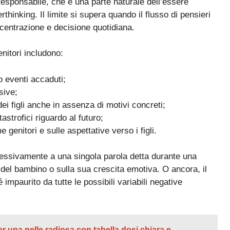
responsabile, che è una parte naturale dell’essere
rthinking. Il limite si supera quando il flusso di pensieri
oncentrazione e decisione quotidiana.
enitori includono:
o eventi accaduti;
sive;
i figli anche in assenza di motivi concreti;
tastrofici riguardo al futuro;
enitori e sulle aspettative verso i figli.
sivamente a una singola parola detta durante una
del bambino o sulla sua crescita emotiva. O ancora, il
mpaurito da tutte le possibili variabili negative
er una pelle radiosa con tabella dosi chiara e