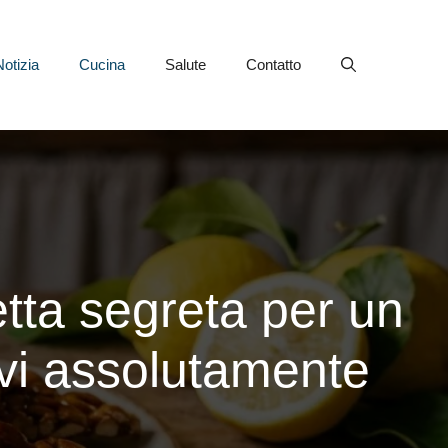
Notizia
Cucina
Salute
Contatto
etta segreta per un
evi assolutamente