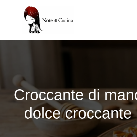
Vai
al
contenuto
Croccante di mando
dolce croccante 