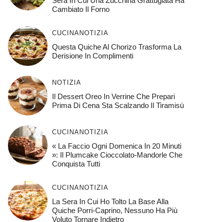
Sera In Cui Una Zucchina Grattugiata Ha
Cambiato Il Forno
CUCINA
NOTIZIA
Questa Quiche Al Chorizo ​​trasforma La
Derisione In Complimenti
NOTIZIA
Il Dessert Oreo In Verrine Che Prepari
Prima Di Cena Sta Scalzando Il Tiramisù
CUCINA
NOTIZIA
« La Faccio Ogni Domenica In 20 Minuti
»: Il Plumcake Cioccolato-Mandorle Che
Conquista Tutti
CUCINA
NOTIZIA
La Sera In Cui Ho Tolto La Base Alla
Quiche Porri-Caprino, Nessuno Ha Più
Voluto Tornare Indietro