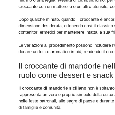
marmo o una teglia rivestita di carta da forno, per 
croccante con un matterello o un altro utensile, c
Dopo qualche minuto, quando il croccante è ancora c
dimensione desiderata, ottenendo così il classic
contenitori ermetici per mantenere intatta la sua fri
Le variazioni al procedimento possono includere l’u
donare un tocco aromatico in più, rendendo il croc
Il croccante di mandorle nell
ruolo come dessert e snack i
Il
croccante di mandorle siciliano
non è soltanto
rappresenta un vero e proprio simbolo della cultur
nelle feste patronali, alle sagre di paese e durante 
di famiglie e comunità.