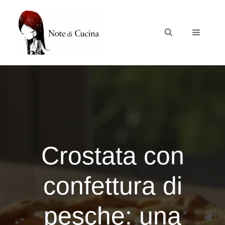
Vai
al
contenuto
Menu
Crostata con
confettura di
pesche: una