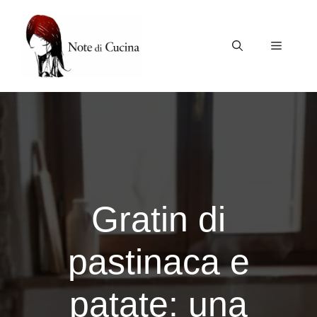
Vai
al
contenuto
Menu
Gratin di
pastinaca e
patate: una