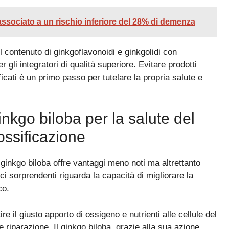
associato a un rischio inferiore del 28% di demenza
l contenuto di ginkgoflavonoidi e ginkgolidi con
gli integratori di qualità superiore. Evitare prodotti
icati è un primo passo per tutelare la propria salute e
inkgo biloba per la salute del
ossificazione
l ginkgo biloba offre vantaggi meno noti ma altrettanto
ici sorprendenti riguarda la capacità di migliorare la
co.
e il giusto apporto di ossigeno e nutrienti alle cellule del
 riparazione. Il ginkgo biloba, grazie alla sua azione