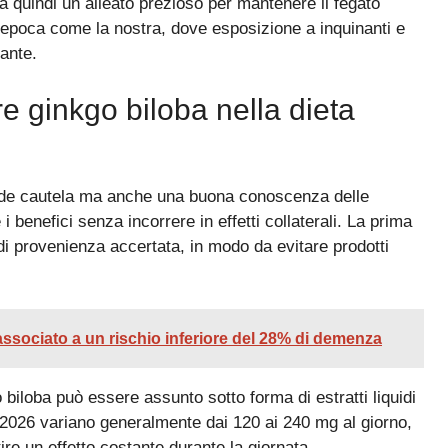
la quindi un alleato prezioso per mantenere il fegato
’epoca come la nostra, dove esposizione a inquinanti e
ante.
re ginkgo biloba nella dieta
chiede cautela ma anche una buona conoscenza delle
 benefici senza incorrere in effetti collaterali. La prima
 e di provenienza accertata, in modo da evitare prodotti
associato a un rischio inferiore del 28% di demenza
 biloba può essere assunto sotto forma di estratti liquidi
2026 variano generalmente dai 120 ai 240 mg al giorno,
re un effetto costante durante la giornata.