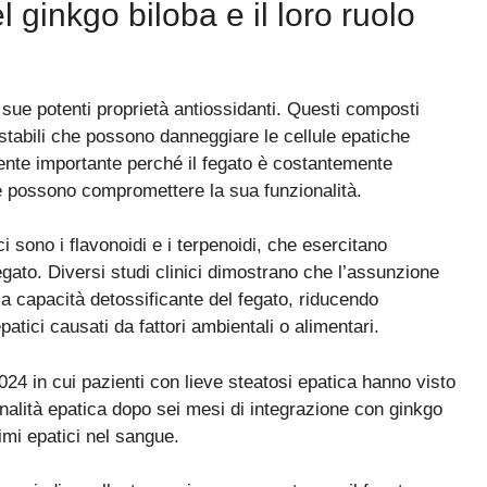
l ginkgo biloba e il loro ruolo
 sue potenti proprietà antiossidanti. Questi composti
instabili che possono danneggiare le cellule epatiche
ente importante perché il fegato è costantemente
e possono compromettere la sua funzionalità.
ci sono i flavonoidi e i terpenoidi, che esercitano
fegato. Diversi studi clinici dimostrano che l’assunzione
 la capacità detossificante del fegato, riducendo
patici causati da fattori ambientali o alimentari.
4 in cui pazienti con lieve steatosi epatica hanno visto
onalità epatica dopo sei mesi di integrazione con ginkgo
zimi epatici nel sangue.