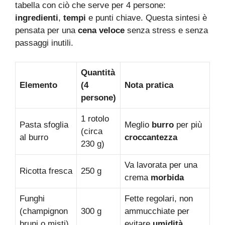
tabella con ciò che serve per 4 persone:
ingredienti
,
tempi
e punti chiave. Questa sintesi è
pensata per una
cena veloce
senza stress e senza
passaggi inutili.
Quantità
Elemento
(4
Nota pratica
persone)
1 rotolo
Pasta sfoglia
Meglio
burro
per più
(circa
al burro
croccantezza
230 g)
Va lavorata per una
Ricotta fresca
250 g
crema
morbida
Funghi
Fette regolari, non
(champignon
300 g
ammucchiate per
bruni o misti)
evitare
umidità