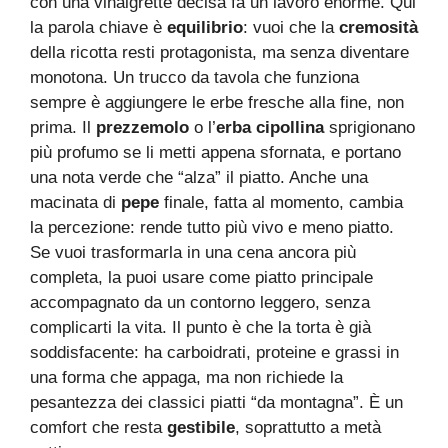
con una vinaigrette decisa fa un lavoro enorme. Qui
la parola chiave è
equilibrio
: vuoi che la
cremosità
della ricotta resti protagonista, ma senza diventare
monotona. Un trucco da tavola che funziona
sempre è aggiungere le erbe fresche alla fine, non
prima. Il
prezzemolo
o l’
erba cipollina
sprigionano
più profumo se li metti appena sfornata, e portano
una nota verde che “alza” il piatto. Anche una
macinata di
pepe
finale, fatta al momento, cambia
la percezione: rende tutto più vivo e meno piatto.
Se vuoi trasformarla in una cena ancora più
completa, la puoi usare come piatto principale
accompagnato da un contorno leggero, senza
complicarti la vita. Il punto è che la torta è già
soddisfacente: ha carboidrati, proteine e grassi in
una forma che appaga, ma non richiede la
pesantezza dei classici piatti “da montagna”. È un
comfort che resta
gestibile
, soprattutto a metà