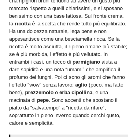
champignon bruni tendono ad avere un gusto più
marcato rispetto a quelli chiarissimi, e si sposano
benissimo con una base lattosa. Sul fronte crema,
la
ricotta
è la scelta che rende tutto più equilibrato.
Ha una dolcezza naturale, lega bene e non
appesantisce come una besciamella ricca. Se la
ricotta è molto asciutta, il ripieno rimane più stabile;
se è più morbida, l’effetto è più vellutato. In
entrambi i casi, un tocco di
parmigiano
aiuta a
dare sapidità e una nota “umami” che amplifica il
profumo dei funghi. Poi ci sono gli aromi che fanno
l’effetto “wow” senza lavoro:
aglio
(poco, ma fatto
bene),
prezzemolo
o
erba cipollina
, e una
macinata di
pepe
. Sono accenti che spostano il
piatto da “salvatempo” a “ricetta da rifare”,
soprattutto in pieno inverno quando cerchi gusto,
calore e semplicità.