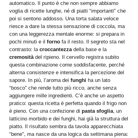
automatico. Il punto è che non sempre abbiamo
voglia di ricette lunghe, né di piatti “importanti” che
poi si sentono addosso. Una torta salata veloce
riesce a dare la stessa sensazione di coccola, ma
con una leggerezza mentale enorme: si prepara in
pochi minuti e il
forno
fa il resto. Il segreto sta nel
contrasto: la
croccantezza
della base e la
cremosità
del ripieno. Il cervello registra subito
questa combinazione come soddisfacente, perché
alterna consistenze e intensifica la percezione del
sapore. In più, l’aroma dei
funghi
ha un lato
“bosco” che rende tutto più ricco, anche senza
aggiungere mille ingredienti. C’è anche un aspetto
pratico: questa ricetta è perfetta quando il frigo non
è pieno. Con una confezione di
pasta sfoglia
, un
latticino morbido e dei funghi, hai già la struttura del
piatto. Il risultato sembra da tavola apparecchiata
“bene”, ma nasce da una logica da settimana piena: