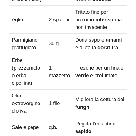
Tritato fine per
Aglio
2 spicchi
profumo
intenso
ma
non invadente
Parmigiano
Dona sapore
umami
30 g
grattugiato
e aiuta la
doratura
Erbe
(prezzemolo
1
Fresche per un finale
o erba
mazzetto
verde
e profumato
cipollina)
Olio
Migliora la cottura dei
extravergine
1 filo
funghi
d’oliva
Regola l’equilibrio
Sale e pepe
q.b.
sapido