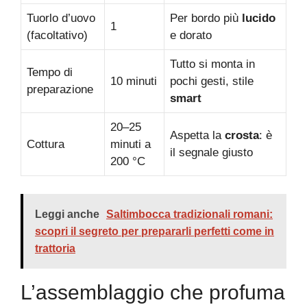
Tuorlo d’uovo
Per bordo più
lucido
1
(facoltativo)
e dorato
Tutto si monta in
Tempo di
10 minuti
pochi gesti, stile
preparazione
smart
20–25
Aspetta la
crosta
: è
Cottura
minuti a
il segnale giusto
200 °C
Leggi anche
Saltimbocca tradizionali romani:
scopri il segreto per prepararli perfetti come in
trattoria
L’assemblaggio che profuma