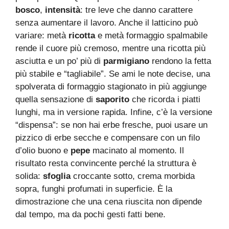
bosco
,
intensità
: tre leve che danno carattere
senza aumentare il lavoro. Anche il latticino può
variare: metà
ricotta
e metà formaggio spalmabile
rende il cuore più cremoso, mentre una ricotta più
asciutta e un po’ più di
parmigiano
rendono la fetta
più stabile e “tagliabile”. Se ami le note decise, una
spolverata di formaggio stagionato in più aggiunge
quella sensazione di
saporito
che ricorda i piatti
lunghi, ma in versione rapida. Infine, c’è la versione
“dispensa”: se non hai erbe fresche, puoi usare un
pizzico di erbe secche e compensare con un filo
d’olio buono e
pepe
macinato al momento. Il
risultato resta convincente perché la struttura è
solida:
sfoglia
croccante sotto, crema morbida
sopra, funghi profumati in superficie. È la
dimostrazione che una cena riuscita non dipende
dal tempo, ma da pochi gesti fatti bene.