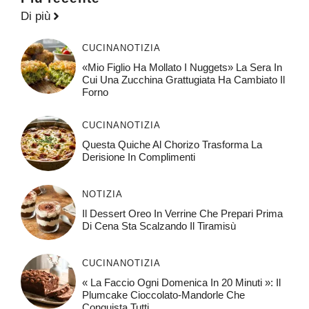
Di più
CUCINA
NOTIZIA
«Mio Figlio Ha Mollato I Nuggets» La Sera In
Cui Una Zucchina Grattugiata Ha Cambiato Il
Forno
CUCINA
NOTIZIA
Questa Quiche Al Chorizo ​​trasforma La
Derisione In Complimenti
NOTIZIA
Il Dessert Oreo In Verrine Che Prepari Prima
Di Cena Sta Scalzando Il Tiramisù
CUCINA
NOTIZIA
« La Faccio Ogni Domenica In 20 Minuti »: Il
Plumcake Cioccolato-Mandorle Che
Conquista Tutti