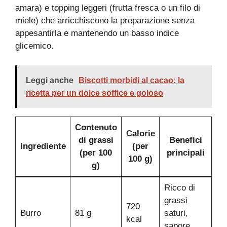
amara) e topping leggeri (frutta fresca o un filo di
miele) che arricchiscono la preparazione senza
appesantirla e mantenendo un basso indice
glicemico.
Leggi anche
Biscotti morbidi al cacao: la
ricetta per un dolce soffice e goloso
Contenuto
Calorie
di grassi
Benefici
Ingrediente
(per
(per 100
principali
100 g)
g)
Ricco di
grassi
720
Burro
81 g
saturi,
kcal
sapore