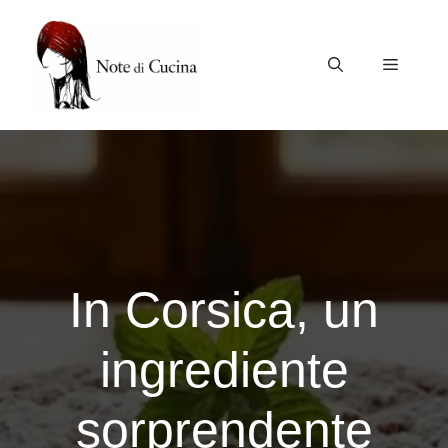
Vai
al
contenuto
Menu
In Corsica, un
ingrediente
sorprendente