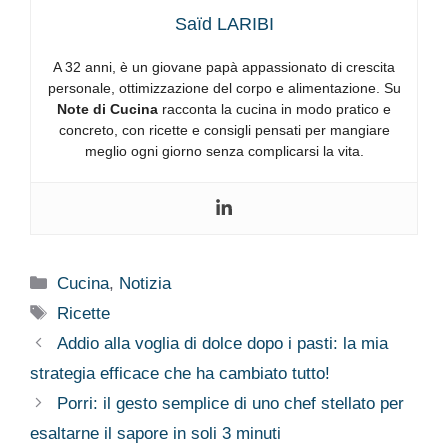
Saïd LARIBI
A 32 anni, è un giovane papà appassionato di crescita
personale, ottimizzazione del corpo e alimentazione. Su
Note di Cucina
racconta la cucina in modo pratico e
concreto, con ricette e consigli pensati per mangiare
meglio ogni giorno senza complicarsi la vita.
Categorie
Cucina
,
Notizia
Tag
Ricette
Addio alla voglia di dolce dopo i pasti: la mia
strategia efficace che ha cambiato tutto!
Porri: il gesto semplice di uno chef stellato per
esaltarne il sapore in soli 3 minuti