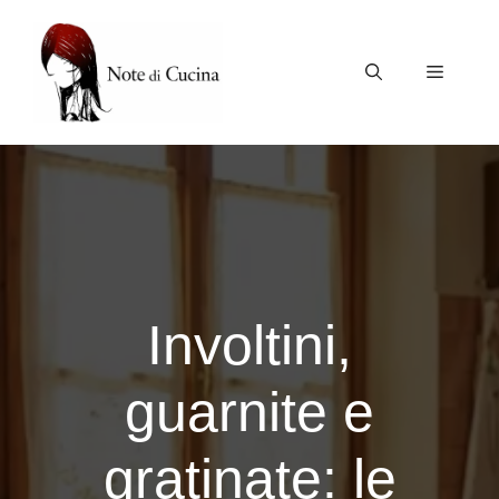
Vai
al
contenuto
Menu
Involtini,
guarnite e
gratinate: le