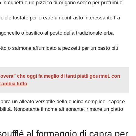
 in cubetti e un pizzico di origano secco per profumi e
ciole tostate per creare un contrasto interessante tra
agoncello o basilico al posto della tradizionale erba
otto o salmone affumicato a pezzetti per un pasto più
vera” che oggi fa meglio di tanti piatti gourmet, con
cambia tutto
 capra un alleato versatile della cucina semplice, capace
bilità. Nonostante il nome altisonante, rimane un piatto
ufflé al formaggio di capra per