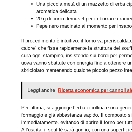
Una piccola metà di un mazzetto di erba cip
aromatica delicata
20 g di burro demi-sel per imburrare i rame
Pepe nero macinato al momento per insapo
Il procedimento è intuitivo: il forno va preriscalda
calore” che fissa rapidamente la struttura del souf
cura ogni stampino, insistendo sui bordi per permet
uova vanno sbattute con energia fino a ottenere u
sbriciolato mantenendo qualche piccolo pezzo inter
Leggi anche
Ricetta economica per cannoli sic
Per ultima, si aggiunge l’erba cipollina e una gen
formaggio è già abbastanza sapido. Il composto si d
immediatamente, evitando di aprire il forno per tutt
All’uscita, il soufflé sarà gonfio, con una superfic