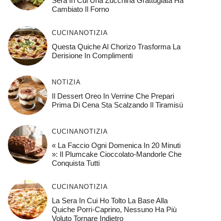
Sera In Cui Una Zucchina Grattugiata Ha
Cambiato Il Forno
CUCINA
NOTIZIA
Questa Quiche Al Chorizo ​​trasforma La
Derisione In Complimenti
NOTIZIA
Il Dessert Oreo In Verrine Che Prepari
Prima Di Cena Sta Scalzando Il Tiramisù
CUCINA
NOTIZIA
« La Faccio Ogni Domenica In 20 Minuti
»: Il Plumcake Cioccolato-Mandorle Che
Conquista Tutti
CUCINA
NOTIZIA
La Sera In Cui Ho Tolto La Base Alla
Quiche Porri-Caprino, Nessuno Ha Più
Voluto Tornare Indietro