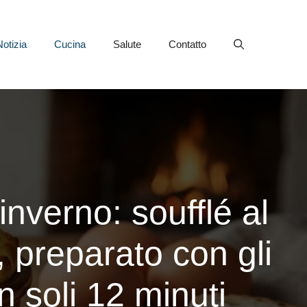
Notizia
Cucina
Salute
Contatto
inverno: soufflé al
 preparato con gli
in soli 12 minuti