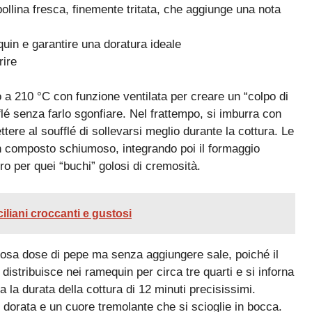
ollina fresca, finemente tritata, che aggiunge una nota
quin e garantire una doratura ideale
rire
to a 210 °C con funzione ventilata per creare un “colpo di
flé senza farlo sgonfiare. Nel frattempo, si imburra con
tere al soufflé di sollevarsi meglio durante la cottura. Le
n composto schiumoso, integrando poi il formaggio
o per quei “buchi” golosi di cremosità.
iliani croccanti e gustosi
erosa dose di pepe ma senza aggiungere sale, poiché il
istribuisce nei ramequin per circa tre quarti e si inforna
a la durata della cottura di 12 minuti precisissimi.
ie dorata e un cuore tremolante che si scioglie in bocca.