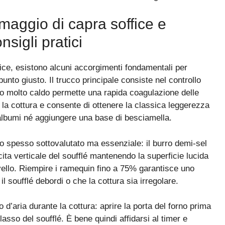
ormaggio di capra soffice e
nsigli pratici
ce, esistono alcuni accorgimenti fondamentali per
punto giusto. Il trucco principale consiste nel controllo
orno molto caldo permette una rapida coagulazione delle
e la cottura e consente di ottenere la classica leggerezza
 albumi né aggiungere una base di besciamella.
io spesso sottovalutato ma essenziale: il burro demi-sel
ita verticale del soufflé mantenendo la superficie lucida
vello. Riempire i ramequin fino a 75% garantisce uno
il soufflé debordi o che la cottura sia irregolare.
d’aria durante la cottura: aprire la porta del forno prima
asso del soufflé. È bene quindi affidarsi al timer e