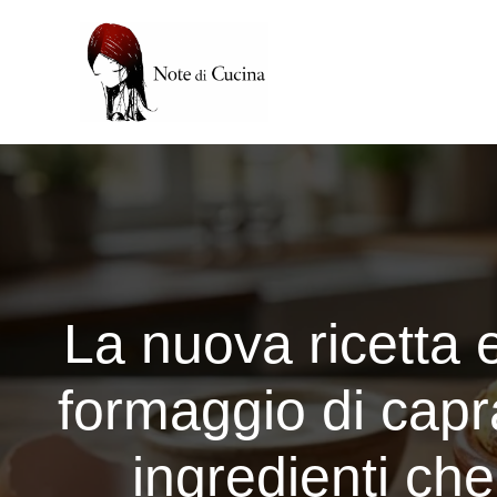
Vai
al
contenuto
La nuova ricetta e
formaggio di capr
ingredienti che 