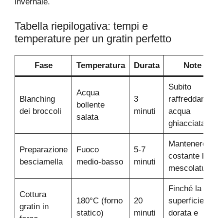
invernale.
Tabella riepilogativa: tempi e
temperature per un gratin perfetto
Fase
Temperatura
Durata
Note
Subito
Acqua
Blanching
3
raffreddare in
bollente
dei broccoli
minuti
acqua
salata
ghiacciata
Mantenere
Preparazione
Fuoco
5-7
costante la
besciamella
medio-basso
minuti
mescolatura
Finché la
Cottura
180°C (forno
20
superficie è
gratin in
statico)
minuti
dorata e