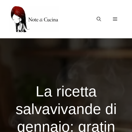
Vai
al
contenuto
Menu
La ricetta
salvavivande di
gennaio: gratin