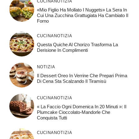
CUCINA
NOTIZIA
«Mio Figlio Ha Mollato I Nuggets» La Sera In
Cui Una Zucchina Grattugiata Ha Cambiato Il
Forno
CUCINA
NOTIZIA
Questa Quiche Al Chorizo ​​trasforma La
Derisione In Complimenti
NOTIZIA
Il Dessert Oreo In Verrine Che Prepari Prima
Di Cena Sta Scalzando Il Tiramisù
CUCINA
NOTIZIA
« La Faccio Ogni Domenica In 20 Minuti »: Il
Plumcake Cioccolato-Mandorle Che
Conquista Tutti
CUCINA
NOTIZIA