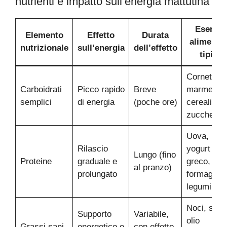
nutrienti e impatto sull’energia mattutina
Esempi
Elemento
Effetto
Durata
alimentar
nutrizionale
sull’energia
dell’effetto
tipici
Cornetti,
Carboidrati
Picco rapido
Breve
marmellata
semplici
di energia
(poche ore)
cereali
zuccherati
Uova,
Rilascio
yogurt
Lungo (fino
Proteine
graduale e
greco,
al pranzo)
prolungato
formaggi,
legumi
Noci, semi
Supporto
Variabile,
olio
Grassi sani
energetico e
con effetto