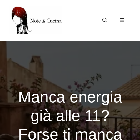
Vai
al
contenuto
Menu
Manca energia
già alle 11?
Forse ti manca