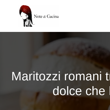
Vai
al
contenuto
Maritozzi romani tr
dolce che