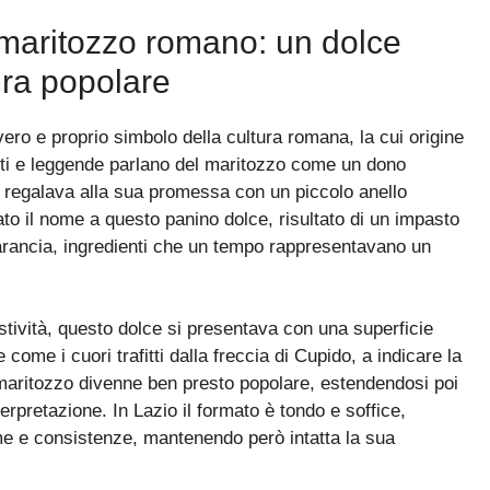
l maritozzo romano: un dolce
ura popolare
ro e proprio simbolo della cultura romana, la cui origine
conti e leggende parlano del maritozzo come un dono
o regalava alla sua promessa con un piccolo anello
to il nome a questo panino dolce, risultato di un impasto
rancia, ingredienti che un tempo rappresentavano un
tività, questo dolce si presentava con una superficie
me i cuori trafitti dalla freccia di Cupido, a indicare la
maritozzo divenne ben presto popolare, estendendosi poi
terpretazione. In Lazio il formato è tondo e soffice,
me e consistenze, mantenendo però intatta la sua