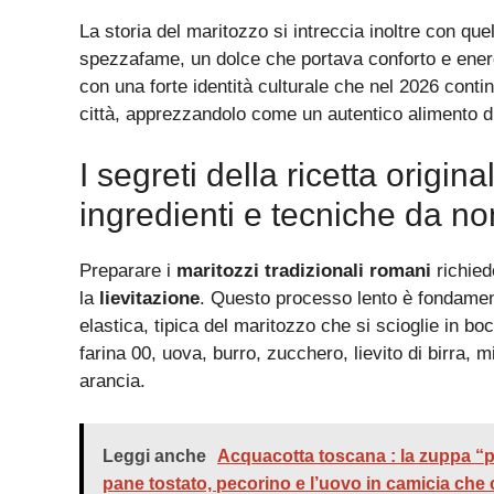
La storia del maritozzo si intreccia inoltre con 
spezzafame, un dolce che portava conforto e energia
con una forte identità culturale che nel 2026 conti
città, apprezzandolo come un autentico alimento di
I segreti della ricetta origina
ingredienti e tecniche da n
Preparare i
maritozzi tradizionali romani
richied
la
lievitazione
. Questo processo lento è fondament
elastica, tipica del maritozzo che si scioglie in bo
farina 00, uova, burro, zucchero, lievito di birra, 
arancia.
Leggi anche
Acquacotta toscana : la zuppa “po
pane tostato, pecorino e l’uovo in camicia che 