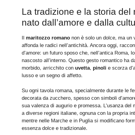
La tradizione e la storia de
nato dall’amore e dalla cult
Il
maritozzo romano
non è solo un dolce, ma un ve
affonda le radici nell’antichità. Ancora oggi, rac
d’amore: un futuro sposo che, nell’antica Roma, l
nascosto all’interno. Questo gesto romantico ha da
morbido, arricchito con
uvetta
,
pinoli
e scorza d’a
lusso e un segno di affetto.
Su ogni tavola romana, specialmente durante le fes
decorata da zucchero, spesso con simboli d’amore co
sua valenza di augurio e promessa. L’usanza del 
a diverse regioni italiane, ognuna con la propria in
mentre nelle Marche e in Puglia si modificano for
essenza dolce e tradizionale.