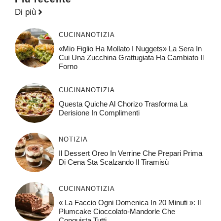
Di più
CUCINA
NOTIZIA
«Mio Figlio Ha Mollato I Nuggets» La Sera In
Cui Una Zucchina Grattugiata Ha Cambiato Il
Forno
CUCINA
NOTIZIA
Questa Quiche Al Chorizo ​​trasforma La
Derisione In Complimenti
NOTIZIA
Il Dessert Oreo In Verrine Che Prepari Prima
Di Cena Sta Scalzando Il Tiramisù
CUCINA
NOTIZIA
« La Faccio Ogni Domenica In 20 Minuti »: Il
Plumcake Cioccolato-Mandorle Che
Conquista Tutti