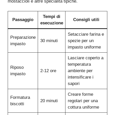
mostaccioli e altre specialità tipiche.
Tempi di
Passaggio
Consigli utili
esecuzione
Setacciare farina e
Preparazione
30 minuti
spezie per un
impasto
impasto uniforme
Lasciare coperto a
temperatura
Riposo
2-12 ore
ambiente per
impasto
intensificare i
sapori
Creare forme
Formatura
20 minuti
regolari per una
biscotti
cottura uniforme