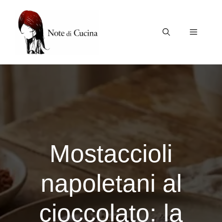
Vai
al
contenuto
Menu
Mostaccioli
napoletani al
cioccolato: la