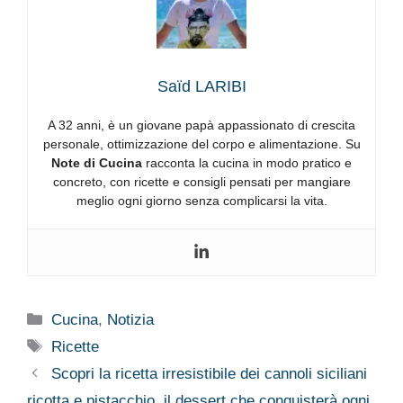
Saïd LARIBI
A 32 anni, è un giovane papà appassionato di crescita
personale, ottimizzazione del corpo e alimentazione. Su
Note di Cucina
racconta la cucina in modo pratico e
concreto, con ricette e consigli pensati per mangiare
meglio ogni giorno senza complicarsi la vita.
Categorie
Cucina
,
Notizia
Tag
Ricette
Scopri la ricetta irresistibile dei cannoli siciliani
ricotta e pistacchio, il dessert che conquisterà ogni