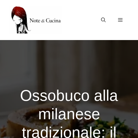
Vai
al
contenuto
Menu
Ossobuco alla
milanese
tradizionale: il