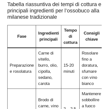
Tabella riassuntiva dei tempi di cottura e
principali ingredienti per l’ossobuco alla
milanese tradizionale
Tempo
Ingredienti
Consigli
Fase
di
principali
chiave
cottura
Carne di
Rosolare
vitello,
fino a
Preparazione
burro, olio,
15-20
doratura,
e rosolatura
cipolla,
minuti
sfumare
sedano,
con vino
carota
bianco
Mantenere
Brodo di
sobbollire
carne, vino
a fuoco
2 – 2.5