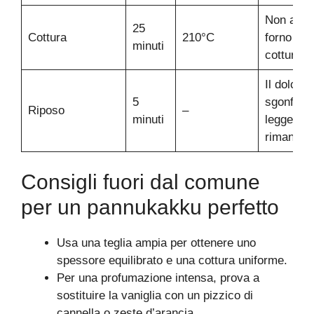
Non aprire
25
Cottura
210°C
forno dur
minuti
cottura
Il dolce s
5
sgonfia
Riposo
–
minuti
leggerme
rimane so
Consigli fuori dal comune
per un pannukakku perfetto
Usa una teglia ampia per ottenere uno
spessore equilibrato e una cottura uniforme.
Per una profumazione intensa, prova a
sostituire la vaniglia con un pizzico di
cannella o zeste d’arancia.