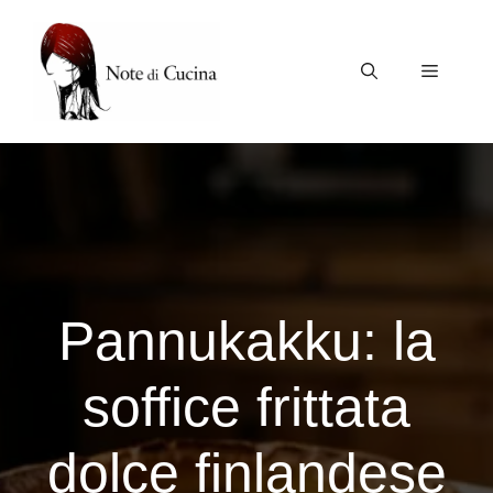
Vai
al
contenuto
Menu
Pannukakku: la
soffice frittata
dolce finlandese