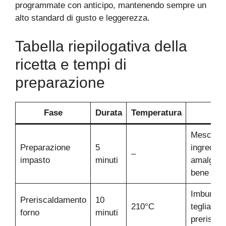
programmate con anticipo, mantenendo sempre un
alto standard di gusto e leggerezza.
Tabella riepilogativa della
ricetta e tempi di
preparazione
Fase
Durata
Temperatura
No
Mescolar
Preparazione
5
ingredient
–
impasto
minuti
amalgam
bene
Imburrare
Preriscaldamento
10
210°C
teglia dur
forno
minuti
prerisca