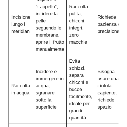
“cappello”,
Raccolta
incidere la
pulita,
Incisione
Richiede
pelle
chicchi
lungo i
pazienza e
seguendo le
integri,
meridiani
precisione
membrane,
zero
aprire il frutto
macchie
manualmente
Evita
schizzi,
Incidere e
Bisogna
separa
immergere in
usare una
chicchi e
Raccolta
acqua,
ciotola
bucce
in acqua
sgranare
capiente,
facilmente,
sotto la
richiede
ideale per
superficie
spazio
grandi
quantità