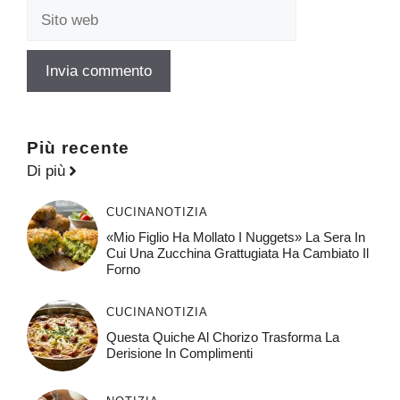
Sito
web
Più recente
Di più
CUCINA
NOTIZIA
«Mio Figlio Ha Mollato I Nuggets» La Sera In
Cui Una Zucchina Grattugiata Ha Cambiato Il
Forno
CUCINA
NOTIZIA
Questa Quiche Al Chorizo ​​trasforma La
Derisione In Complimenti