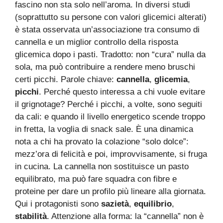
fascino non sta solo nell’aroma. In diversi studi
(soprattutto su persone con valori glicemici alterati)
è stata osservata un’associazione tra consumo di
cannella e un miglior controllo della risposta
glicemica dopo i pasti. Tradotto: non “cura” nulla da
sola, ma può contribuire a rendere meno bruschi
certi picchi. Parole chiave:
cannella
,
glicemia
,
picchi
. Perché questo interessa a chi vuole evitare
il grignotage? Perché i picchi, a volte, sono seguiti
da cali: e quando il livello energetico scende troppo
in fretta, la voglia di snack sale. È una dinamica
nota a chi ha provato la colazione “solo dolce”:
mezz’ora di felicità e poi, improvvisamente, si fruga
in cucina. La cannella non sostituisce un pasto
equilibrato, ma può fare squadra con fibre e
proteine per dare un profilo più lineare alla giornata.
Qui i protagonisti sono
sazietà
,
equilibrio
,
stabilità
. Attenzione alla forma: la “cannella” non è