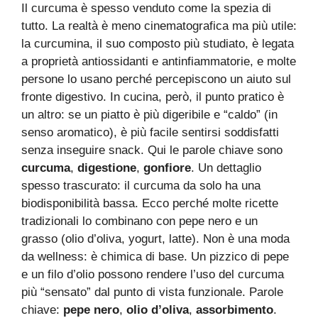
Il curcuma è spesso venduto come la spezia di
tutto. La realtà è meno cinematografica ma più utile:
la curcumina, il suo composto più studiato, è legata
a proprietà antiossidanti e antinfiammatorie, e molte
persone lo usano perché percepiscono un aiuto sul
fronte digestivo. In cucina, però, il punto pratico è
un altro: se un piatto è più digeribile e “caldo” (in
senso aromatico), è più facile sentirsi soddisfatti
senza inseguire snack. Qui le parole chiave sono
curcuma
,
digestione
,
gonfiore
. Un dettaglio
spesso trascurato: il curcuma da solo ha una
biodisponibilità bassa. Ecco perché molte ricette
tradizionali lo combinano con pepe nero e un
grasso (olio d’oliva, yogurt, latte). Non è una moda
da wellness: è chimica di base. Un pizzico di pepe
e un filo d’olio possono rendere l’uso del curcuma
più “sensato” dal punto di vista funzionale. Parole
chiave:
pepe nero
,
olio d’oliva
,
assorbimento
.