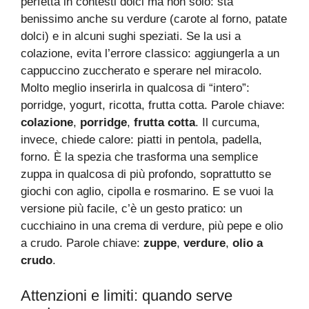
perfetta in contesti dolci ma non solo: sta
benissimo anche su verdure (carote al forno, patate
dolci) e in alcuni sughi speziati. Se la usi a
colazione, evita l’errore classico: aggiungerla a un
cappuccino zuccherato e sperare nel miracolo.
Molto meglio inserirla in qualcosa di “intero”:
porridge, yogurt, ricotta, frutta cotta. Parole chiave:
colazione
,
porridge
,
frutta cotta
. Il curcuma,
invece, chiede calore: piatti in pentola, padella,
forno. È la spezia che trasforma una semplice
zuppa in qualcosa di più profondo, soprattutto se
giochi con aglio, cipolla e rosmarino. E se vuoi la
versione più facile, c’è un gesto pratico: un
cucchiaino in una crema di verdure, più pepe e olio
a crudo. Parole chiave:
zuppe
,
verdure
,
olio a
crudo
.
Attenzioni e limiti: quando serve