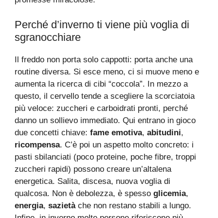
Perché d’inverno ti viene più voglia di
sgranocchiare
Il freddo non porta solo cappotti: porta anche una
routine diversa. Si esce meno, ci si muove meno e
aumenta la ricerca di cibi “coccola”. In mezzo a
questo, il cervello tende a scegliere la scorciatoia
più veloce: zuccheri e carboidrati pronti, perché
danno un sollievo immediato. Qui entrano in gioco
due concetti chiave:
fame emotiva
,
abitudini
,
ricompensa
. C’è poi un aspetto molto concreto: i
pasti sbilanciati (poco proteine, poche fibre, troppi
zuccheri rapidi) possono creare un’altalena
energetica. Salita, discesa, nuova voglia di
qualcosa. Non è debolezza, è spesso
glicemia
,
energia
,
sazietà
che non restano stabili a lungo.
Infine, in inverno molte persone riferiscono più