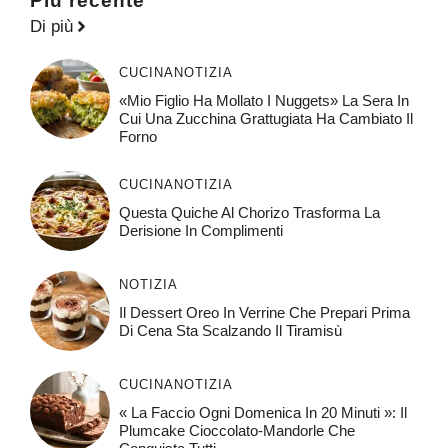
Più recente
Di più
CUCINA
NOTIZIA
«Mio Figlio Ha Mollato I Nuggets» La Sera In
Cui Una Zucchina Grattugiata Ha Cambiato Il
Forno
CUCINA
NOTIZIA
Questa Quiche Al Chorizo ​​trasforma La
Derisione In Complimenti
NOTIZIA
Il Dessert Oreo In Verrine Che Prepari Prima
Di Cena Sta Scalzando Il Tiramisù
CUCINA
NOTIZIA
« La Faccio Ogni Domenica In 20 Minuti »: Il
Plumcake Cioccolato-Mandorle Che