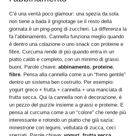
C’è una verità poco glamour: una spezia da sola
non tiene a bada il grignotage se il resto della
giornata è un ping-pong di zuccheri. La differenza la
fa l’abbinamento. Cannella funziona meglio quando
è dentro una colazione o uno snack con proteine e
fibre. Curcuma rende di più quando entra in un
piatto caldo e completo, con un minimo di grassi
buoni. Parole chiave:
abbinamento
,
proteine
,
fibre
. Pensa alla cannella come a un “freno gentile”
dentro un sistema ben costruito. Per esempio:
yogurt greco + frutta + cannella + una manciata di
frutta secca. Qui la cannella non è decorazione, è
un pezzo del puzzle insieme a grassi e proteine. E
pensa al curcuma come a un “colore” che rende più
interessante e rotondo un piatto che già sazia:
minestrone con legumi, vellutata di zucca, ceci
speziati. Parole chiave:
yogurt
,
frutta secca
,