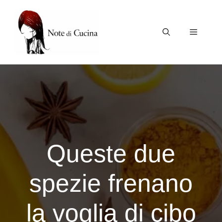
Vai
al
contenuto
Menu
Queste due
spezie frenano
la voglia di cibo