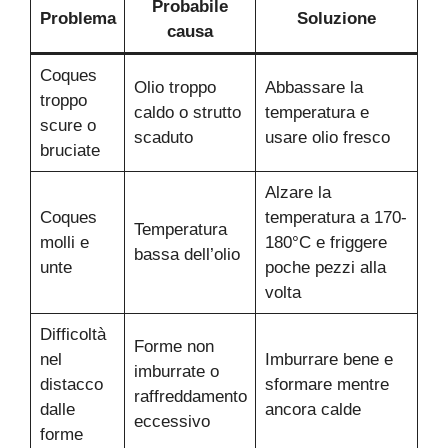
Probabile
Problema
Soluzione
causa
Coques
Olio troppo
Abbassare la
troppo
caldo o strutto
temperatura e
scure o
scaduto
usare olio fresco
bruciate
Alzare la
Coques
temperatura a 170-
Temperatura
molli e
180°C e friggere
bassa dell’olio
unte
poche pezzi alla
volta
Difficoltà
Forme non
nel
Imburrare bene e
imburrate o
distacco
sformare mentre
raffreddamento
dalle
ancora calde
eccessivo
forme