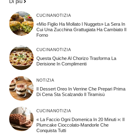
Di più
CUCINA
NOTIZIA
«Mio Figlio Ha Mollato I Nuggets» La Sera In
Cui Una Zucchina Grattugiata Ha Cambiato Il
Forno
CUCINA
NOTIZIA
Questa Quiche Al Chorizo ​​trasforma La
Derisione In Complimenti
NOTIZIA
Il Dessert Oreo In Verrine Che Prepari Prima
Di Cena Sta Scalzando Il Tiramisù
CUCINA
NOTIZIA
« La Faccio Ogni Domenica In 20 Minuti »: Il
Plumcake Cioccolato-Mandorle Che
Conquista Tutti