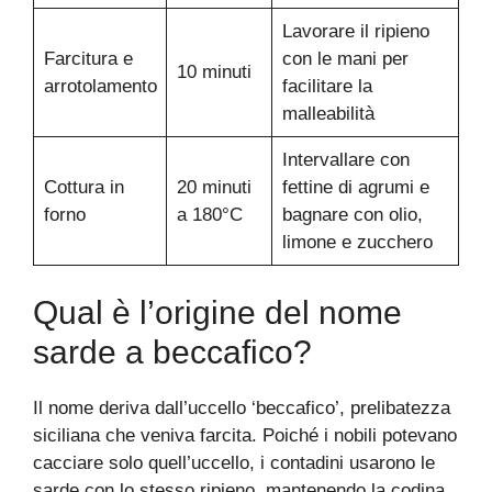
Lavorare il ripieno
Farcitura e
con le mani per
10 minuti
arrotolamento
facilitare la
malleabilità
Intervallare con
Cottura in
20 minuti
fettine di agrumi e
forno
a 180°C
bagnare con olio,
limone e zucchero
Qual è l’origine del nome
sarde a beccafico?
Il nome deriva dall’uccello ‘beccafico’, prelibatezza
siciliana che veniva farcita. Poiché i nobili potevano
cacciare solo quell’uccello, i contadini usarono le
sarde con lo stesso ripieno, mantenendo la codina