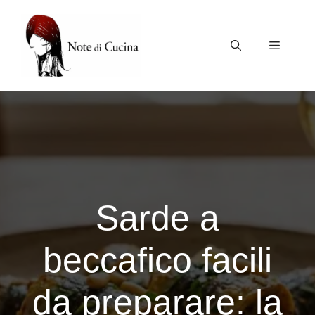
Vai
al
contenuto
Menu
Sarde a
beccafico facili
da preparare: la