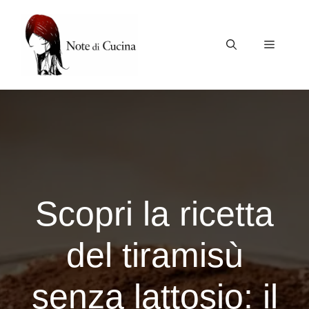
Vai
al
contenuto
Menu
Scopri la ricetta
del tiramisù
senza lattosio: il