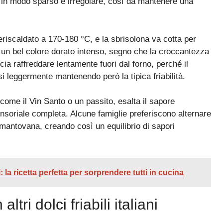
to in modo sparso e irregolare, così da mantenere una
eriscaldato a 170-180 °C, e la sbrisolona va cotta per
i un bel colore dorato intenso, segno che la croccantezza
cia raffreddare lentamente fuori dal forno, perché il
i leggermente mantenendo però la tipica friabilità.
come il Vin Santo o un passito, esalta il sapore
soriale completa. Alcune famiglie preferiscono alternare
a mantovana, creando così un equilibrio di sapori
ili: la ricetta perfetta per sorprendere tutti in cucina
ltri dolci friabili italiani