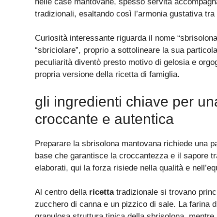
nelle case mantovane, spesso servita accompagnat
tradizionali, esaltando così l’armonia gustativa tr
Curiosità interessante riguarda il nome “sbrisolona
“sbriciolare”, proprio a sottolineare la sua particola
peculiarità diventò presto motivo di gelosia e orgo
propria versione della ricetta di famiglia.
gli ingredienti chiave per 
croccante e autentica
Preparare la sbrisolona mantovana richiede una pa
base che garantisce la croccantezza e il sapore tra
elaborati, qui la forza risiede nella qualità e nell’e
Al centro della
ricetta
tradizionale si trovano princ
zucchero di canna e un pizzico di sale. La farina
granulosa struttura tipica della sbrisolona, mentr