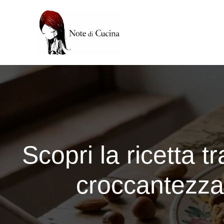
Vai
al
contenuto
Scopri la ricetta 
croccantezza