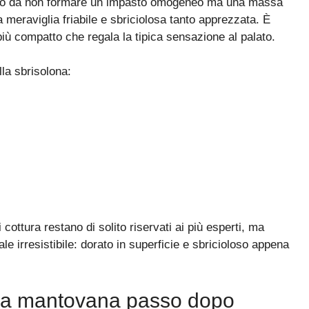
 modo da non formare un impasto omogeneo ma una massa
a meraviglia friabile e sbriciolosa tanto apprezzata. È
più compatto che regala la tipica sensazione al palato.
la sbrisolona:
cottura restano di solito riservati ai più esperti, ma
le irresistibile: dorato in superficie e sbricioloso appena
ona mantovana passo dopo