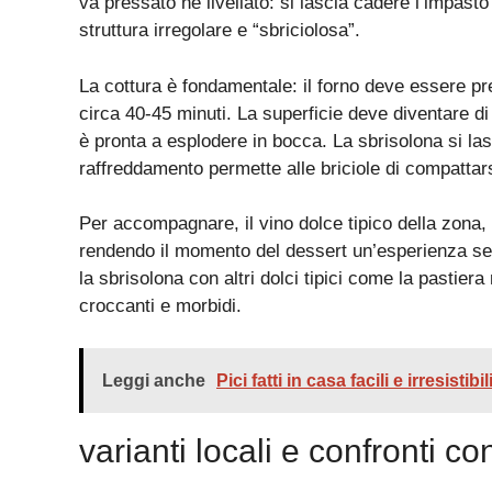
va pressato né livellato: si lascia cadere l’impas
struttura irregolare e “sbriciolosa”.
La cottura è fondamentale: il forno deve essere pr
circa 40-45 minuti. La superficie deve diventare d
è pronta a esplodere in bocca. La sbrisolona si las
raffreddamento permette alle briciole di compattars
Per accompagnare, il vino dolce tipico della zona, 
rendendo il momento del dessert un’esperienza sen
la sbrisolona con altri dolci tipici come la pastier
croccanti e morbidi.
Leggi anche
Pici fatti in casa facili e irresistib
varianti locali e confronti con a