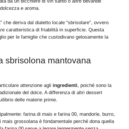
a da un bicchiere di vin santo o altre bevande
a dolcezza e aroma.
” che deriva dal dialetto locale “sbrisolare”, ovvero
re caratteristica di friabilità in superficie. Questa
glio per le famiglie che custodivano gelosamente la
una sbrisolona mantovana
rticolare attenzione agli
ingredienti
, poiché sono la
dizionale del dolce. A differenza di altri dessert
quilibrio delle materie prime.
ipalmente: farina di mais e farina 00, mandorle, burro,
 di mais grossolana è fondamentale perché dona quella
e la farina 00 serve a legare leggermente senza