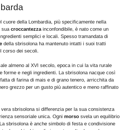
mbarda
el cuore della Lombardia, più specificamente nella
a sua
croccantezza
inconfondibile, è nato come un
 ingredienti semplici e locali. Spesso tramandata di
e
della sbrisolona ha mantenuto intatti i suoi tratti
l corso dei secoli.
sale almeno al XVI secolo, epoca in cui la vita rurale
e forme e negli ingredienti. La sbrisolona nacque così
atta di farina di mais e di grano tenero, arricchita da
hero grezzo per un gusto più autentico e meno raffinato
la vera sbrisolona si differenzia per la sua consistenza
erienza sensoriale unica. Ogni
morso
svela un equilibrio
La sbrisolona è anche simbolo di festa e condivisione