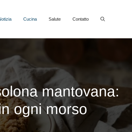
Notizia
Cucina
Salute
Contatto
risolona mantovana:
in ogni morso