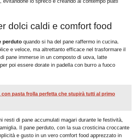
i, evitandone lo spreco e creando al contempo piatti
 dolci caldi e comfort food
 perduto
quando si ha del pane raffermo in cucina.
ce e veloce, ma altrettanto efficace nel trasformare il
e di pane immerse in un composto di uova, latte
per poi essere dorate in padella con burro a fuoco
con pasta frolla perfetta che stupirà tutti al primo
 resti di pane accumulati magari durante le festività,
amiglia. Il pane perduto, con la sua crosticina croccante
plicità e gusto in un vero comfort food apprezzato in