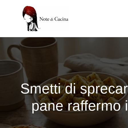
Vai
al
contenuto
Smetti di sprecare
pane raffermo in