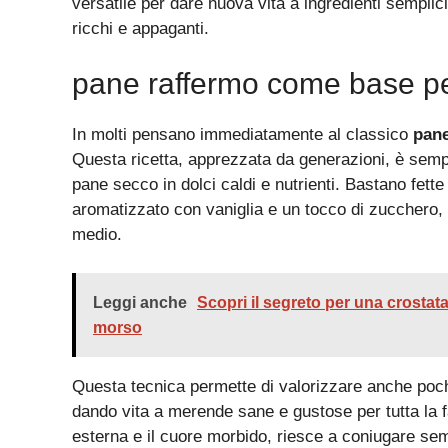
versatile per dare nuova vita a ingredienti semplic
ricchi e appaganti.
pane raffermo come base per
In molti pensano immediatamente al classico
pane
Questa ricetta, apprezzata da generazioni, è sempli
pane secco in dolci caldi e nutrienti. Bastano fett
aromatizzato con vaniglia e un tocco di zucchero, 
medio.
Leggi anche
Scopri il segreto per una crostata 
morso
Questa tecnica permette di valorizzare anche pochi
dando vita a merende sane e gustose per tutta la f
esterna e il cuore morbido, riesce a coniugare sem