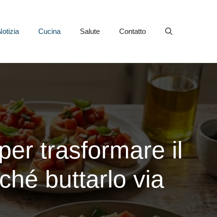
Notizia
Cucina
Salute
Contatto
 per trasformare il
iché buttarlo via