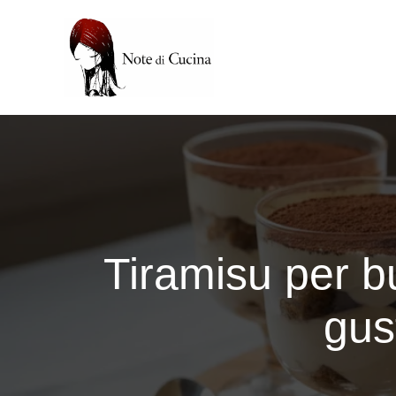
Vai
al
contenuto
Tiramisu per b
gus