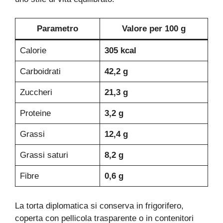
Parametro
Valore per 100 g
Calorie
305 kcal
Carboidrati
42,2 g
Zuccheri
21,3 g
Proteine
3,2 g
Grassi
12,4 g
Grassi saturi
8,2 g
Fibre
0,6 g
La torta diplomatica si conserva in frigorifero,
coperta con pellicola trasparente o in contenitori