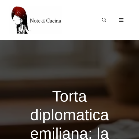
Vai
al
contenuto
Menu
Torta
diplomatica
emiliana: la