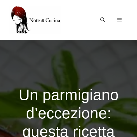
Vai
al
contenuto
Menu
Un parmigiano
d’eccezione:
questa ricetta