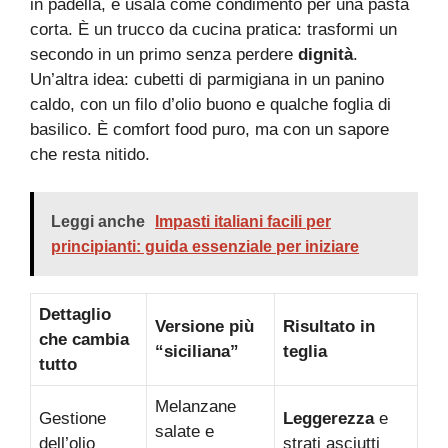
in padella, e usala come condimento per una pasta
corta. È un trucco da cucina pratica: trasformi un
secondo in un primo senza perdere
dignità
.
Un’altra idea: cubetti di parmigiana in un panino
caldo, con un filo d’olio buono e qualche foglia di
basilico. È comfort food puro, ma con un sapore
che resta nitido.
Leggi anche
Impasti italiani facili per
principianti: guida essenziale per iniziare
Dettaglio
Versione più
Risultato in
che cambia
“siciliana”
teglia
tutto
Melanzane
Gestione
Leggerezza
e
salate e
dell’olio
strati asciutti