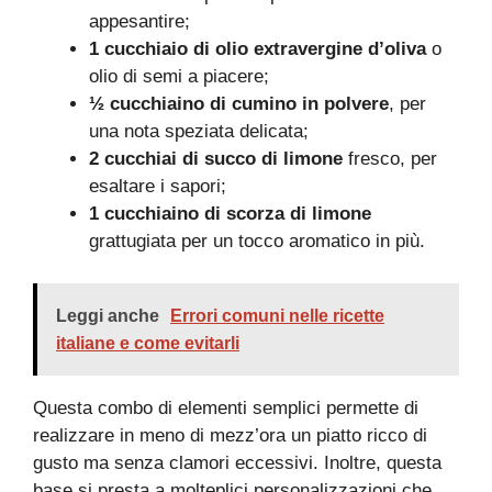
appesantire;
1 cucchiaio di olio extravergine d’oliva
o
olio di semi a piacere;
½ cucchiaino di cumino in polvere
, per
una nota speziata delicata;
2 cucchiai di succo di limone
fresco, per
esaltare i sapori;
1 cucchiaino di scorza di limone
grattugiata per un tocco aromatico in più.
Leggi anche
Errori comuni nelle ricette
italiane e come evitarli
Questa combo di elementi semplici permette di
realizzare in meno di mezz’ora un piatto ricco di
gusto ma senza clamori eccessivi. Inoltre, questa
base si presta a molteplici personalizzazioni che