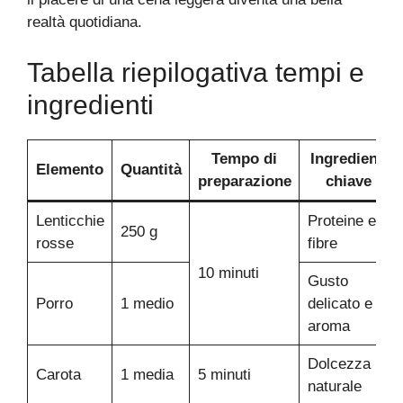
realtà quotidiana.
Tabella riepilogativa tempi e
ingredienti
Tempo di
Ingredienti
Elemento
Quantità
preparazione
chiave
Lenticchie
Proteine e
250 g
rosse
fibre
10 minuti
Gusto
Porro
1 medio
delicato e
aroma
Dolcezza
Carota
1 media
5 minuti
naturale