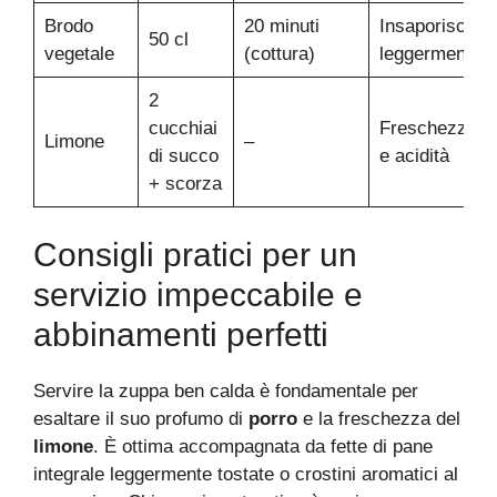
Brodo
20 minuti
Insaporisce
50 cl
vegetale
(cottura)
leggermente
2
cucchiai
Freschezza
Limone
–
di succo
e acidità
+ scorza
Consigli pratici per un
servizio impeccabile e
abbinamenti perfetti
Servire la zuppa ben calda è fondamentale per
esaltare il suo profumo di
porro
e la freschezza del
limone
. È ottima accompagnata da fette di pane
integrale leggermente tostate o crostini aromatici al