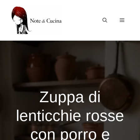
Vai
al
contenuto
Menu
Zuppa di
lenticchie rosse
con porro e