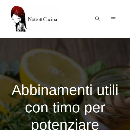
Vai
al
contenuto
Menu
Abbinamenti utili
con timo per
potenziare