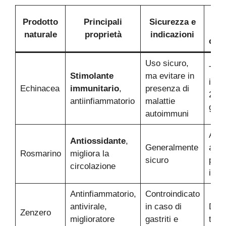
Mo
Prodotto
Principali
Sicurezza e
d
naturale
proprietà
indicazioni
cons
Uso sicuro,
Tisa
Stimolante
ma evitare in
inte
Echinacea
immunitario
,
presenza di
2 vol
antiinfiammatorio
malattie
gior
autoimmuni
Aggi
Antiossidante
,
Generalmente
alle
Rosmarino
migliora la
sicuro
piet
circolazione
infu
Antinfiammatorio,
Controindicato
antivirale,
in caso di
Deco
Zenzero
miglioratore
gastriti e
tè