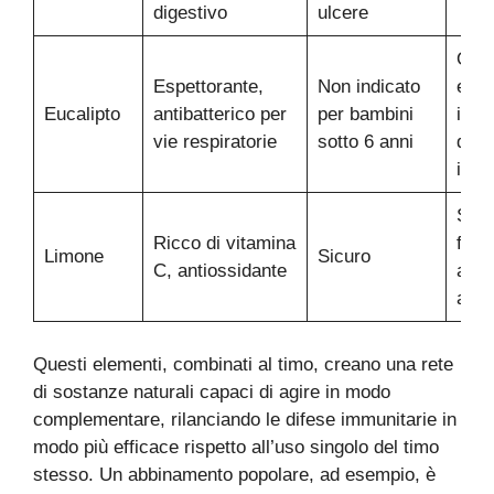
digestivo
ulcere
Olio
Espettorante,
Non indicato
esse
Eucalipto
antibatterico per
per bambini
in
vie respiratorie
sotto 6 anni
diff
inal
Suc
Ricco di vitamina
fres
Limone
Sicuro
C, antiossidante
aggi
alle
Questi elementi, combinati al timo, creano una rete
di sostanze naturali capaci di agire in modo
complementare, rilanciando le difese immunitarie in
modo più efficace rispetto all’uso singolo del timo
stesso. Un abbinamento popolare, ad esempio, è