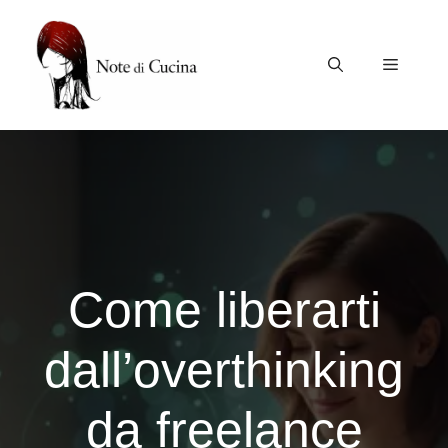
Vai
al
contenuto
Menu
Come liberarti
dall’overthinking
da freelance