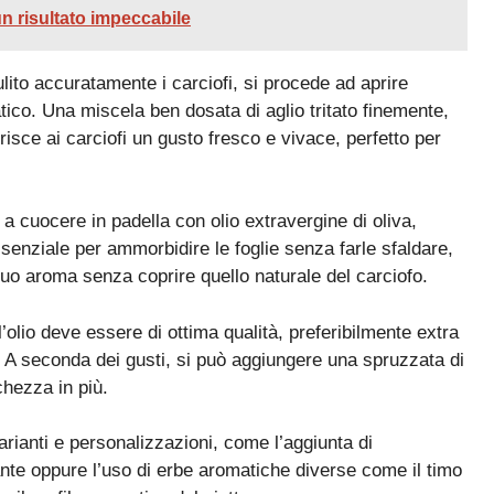
 un risultato impeccabile
lito accuratamente i carciofi, si procede ad aprire
atico. Una miscela ben dosata di aglio tritato finemente,
isce ai carciofi un gusto fresco e vivace, perfetto per
a cuocere in padella con olio extravergine di oliva,
senziale per ammorbidire le foglie senza farle sfaldare,
 suo aroma senza coprire quello naturale del carciofo.
’olio deve essere di ottima qualità, preferibilmente extra
e. A seconda dei gusti, si può aggiungere una spruzzata di
chezza in più.
rianti e personalizzazioni, come l’aggiunta di
ante oppure l’uso di erbe aromatiche diverse come il timo