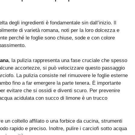
lta degli ingredienti è fondamentale sin dall’inizio. Il
bilmente di varietà romana, noti per la loro dolcezza e
nte perché le foglie sono chiuse, sode e con colore
ppassimento.
mana
, la pulizia rappresenta una fase cruciale che spesso
o alcune accortezze, si può velocizzare questo passaggio
rciofo. La pulizia consiste nel rimuovere le foglie esterne
gambo fino a far emergere la parte tenera. È importante
r evitare che si ossidi e diventi scuro. Per prevenire
 acqua acidulata con succo di limone è un trucco
e un coltello affilato o una forbice da cucina, strumenti
 modo rapido e preciso. Inoltre, pulire i carciofi sotto acqua