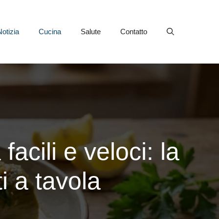
Notizia
Cucina
Salute
Contatto
acili e veloci: la
ti a tavola