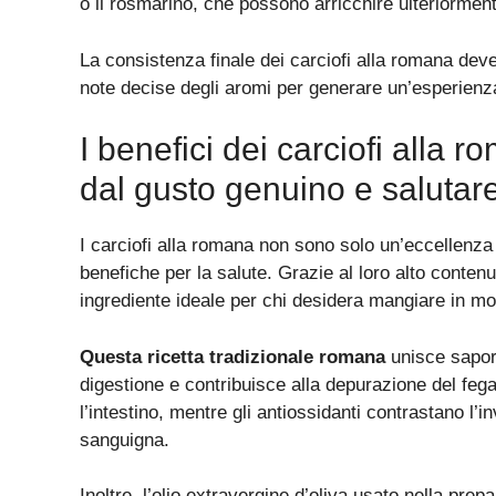
o il rosmarino, che possono arricchire ulteriormente
La consistenza finale dei carciofi alla romana dev
note decise degli aromi per generare un’esperienz
I benefici dei carciofi alla 
dal gusto genuino e salutar
I carciofi alla romana non sono solo un’eccellenz
benefiche per la salute. Grazie al loro alto contenut
ingrediente ideale per chi desidera mangiare in m
Questa ricetta tradizionale romana
unisce sapore
digestione e contribuisce alla depurazione del fegat
l’intestino, mentre gli antiossidanti contrastano l’
sanguigna.
Inoltre, l’olio extravergine d’oliva usato nella pr