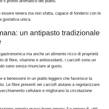
 il profilo aromatico del piatto.
e essere tenera ma non sfatta, capace di fondersi con le
a gustativa unica.
romana: un antipasto tradizionale
e
a gastronomica ma anche un alimento ricco di proprietà
o di fibre, vitamine e antiossidanti, i carciofi sono un
odo sano senza rinunciare al gusto.
 e benessere in un piatto leggero che favorisce la
o. Le fibre presenti nei carciofi aiutano a regolarizzare
invecchiamento cellulare e migliorano la circolazione
eparazione apporta grassi buoni omega-3 e omega-6, utili