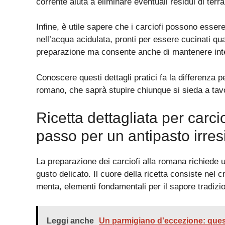
corrente aiuta a eliminare eventuali residui di terra
Infine, è utile sapere che i carciofi possono essere 
nell’acqua acidulata, pronti per essere cucinati q
preparazione ma consente anche di mantenere inte
Conoscere questi dettagli pratici fa la differenza 
romano, che saprà stupire chiunque si sieda a tav
Ricetta dettagliata per carc
passo per un antipasto irresi
La preparazione dei carciofi alla romana richiede u
gusto delicato. Il cuore della ricetta consiste nel
menta, elementi fondamentali per il sapore tradizio
Leggi anche
Un parmigiano d'eccezione: questa 