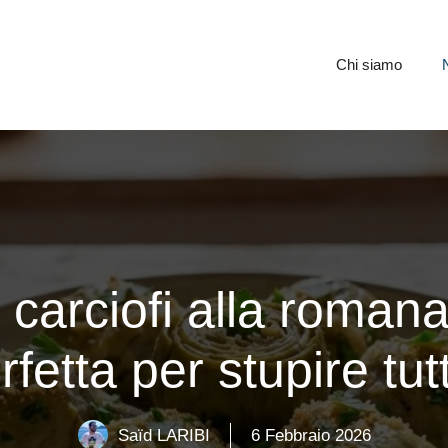
Chi siamo
rciofi alla romana f
rfetta per stupire tut
Saïd LARIBI
6 Febbraio 2026