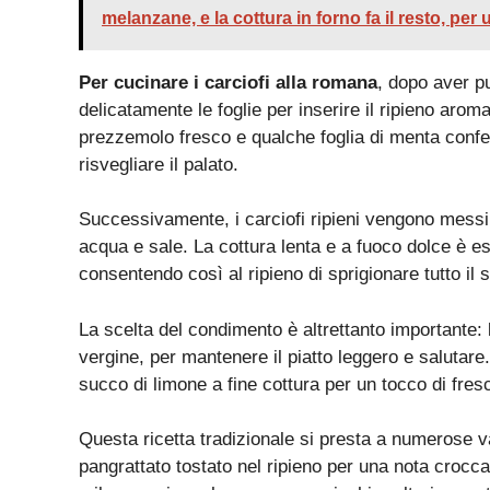
melanzane, e la cottura in forno fa il resto, per
Per cucinare i carciofi alla romana
, dopo aver pu
delicatamente le foglie per inserire il ripieno arom
prezzemolo fresco e qualche foglia di menta confer
risvegliare il palato.
Successivamente, i carciofi ripieni vengono messi 
acqua e sale. La cottura lenta e a fuoco dolce è es
consentendo così al ripieno di sprigionare tutto il
La scelta del condimento è altrettanto importante: l
vergine, per mantenere il piatto leggero e salutar
succo di limone a fine cottura per un tocco di fres
Questa ricetta tradizionale si presta a numerose va
pangrattato tostato nel ripieno per una nota crocc