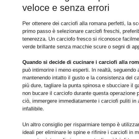
veloce e senza errori
Per ottenere dei carciofi alla romana perfetti, la sce
primo passo è selezionare carciofi freschi, preferi
tenerezza. Un carciofo fresco si riconosce facilme
verde brillante senza macchie scure o segni di a
Quando si decide di cucinare i carciofi alla ro
può intimorire i meno esperti. In realtà, seguend
mantenendo intatto il gusto e la consistenza del ca
più dure, tagliare la punta spinosa e sbucciare il 
non bucare il carciofo durante questa operazione pe
ciò, immergere immediatamente i carciofi puliti in
infallibile.
Un altro consiglio per risparmiare tempo è utilizzar
ideali per eliminare le spine e rifinire i carciofi in