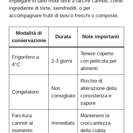
impiegare in tanti modi oltre a farcire cannoli, come
ingrediente di torte, semifreddi, o per
accompagnare frutti di bosco freschi o composte.
Modalità di
Durata
Note importanti
conservazione
Tenere coperto
Frigorifero a
2-3 giorni
con pellicola per
4°C
alimenti
Rischio di
Non
alterazione della
Congelatore
consigliato
consistenza e
sapore
Farcitura
Mantenere la
cannoli al
Immediato
croccantezza
momento
della cialda