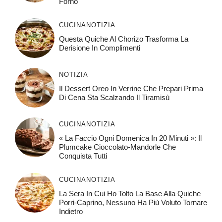
Forno
CUCINA
NOTIZIA
Questa Quiche Al Chorizo ​​trasforma La
Derisione In Complimenti
NOTIZIA
Il Dessert Oreo In Verrine Che Prepari Prima
Di Cena Sta Scalzando Il Tiramisù
CUCINA
NOTIZIA
« La Faccio Ogni Domenica In 20 Minuti »: Il
Plumcake Cioccolato-Mandorle Che
Conquista Tutti
CUCINA
NOTIZIA
La Sera In Cui Ho Tolto La Base Alla Quiche
Porri-Caprino, Nessuno Ha Più Voluto Tornare
Indietro