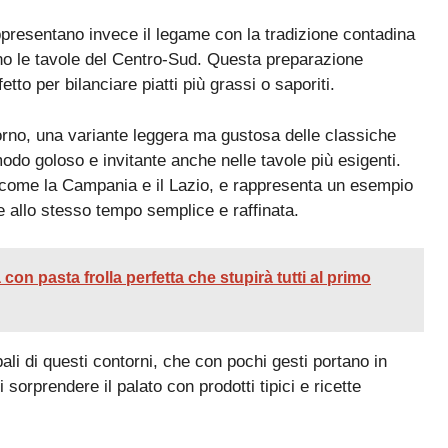
appresentano invece il legame con la tradizione contadina
ono le tavole del Centro-Sud. Questa preparazione
etto per bilanciare piatti più grassi o saporiti.
forno, una variante leggera ma gustosa delle classiche
modo goloso e invitante anche nelle tavole più esigenti.
i come la Campania e il Lazio, e rappresenta un esempio
allo stesso tempo semplice e raffinata.
con pasta frolla perfetta che stupirà tutti al primo
pali di questi contorni, che con pochi gesti portano in
 sorprendere il palato con prodotti tipici e ricette