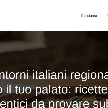
Chi siamo
torni italiani regiona
il tuo palato: ricette
entici da provare su