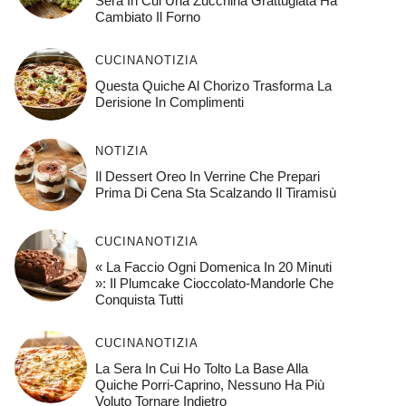
Sera In Cui Una Zucchina Grattugiata Ha
Cambiato Il Forno
CUCINA
NOTIZIA
Questa Quiche Al Chorizo ​​trasforma La
Derisione In Complimenti
NOTIZIA
Il Dessert Oreo In Verrine Che Prepari
Prima Di Cena Sta Scalzando Il Tiramisù
CUCINA
NOTIZIA
« La Faccio Ogni Domenica In 20 Minuti
»: Il Plumcake Cioccolato-Mandorle Che
Conquista Tutti
CUCINA
NOTIZIA
La Sera In Cui Ho Tolto La Base Alla
Quiche Porri-Caprino, Nessuno Ha Più
Voluto Tornare Indietro