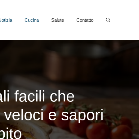
Notizia
Cucina
Salute
Contatto
li facili che
 veloci e sapori
bito