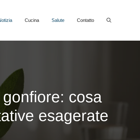
Notizia
Cucina
Salute
Contatto
l gonfiore: cosa
tative esagerate