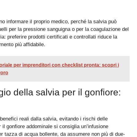
o informare il proprio medico, perché la salvia può
quelli per la pressione sanguigna o per la coagulazione del
a: preferire prodotti certificati e controllati riduce la
mento più affidabile.
oriale per imprenditori con checklist pronta: scopri i
voro
o della salvia per il gonfiore:
benefici reali dalla salvia, evitando i rischi delle
 il gonfiore addominale si consiglia un’infusione
er tazza di acqua bollente, da assumere non più di due-