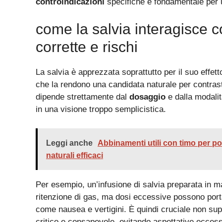
controindicazioni
specifiche è fondamentale per
come la salvia interagisce co
corrette e rischi
La salvia è apprezzata soprattutto per il suo effet
che la rendono una candidata naturale per contrasta
dipende strettamente dal
dosaggio
e dalla modali
in una visione troppo semplicistica.
Leggi anche
Abbinamenti utili con timo per pot
naturali efficaci
Per esempio, un’infusione di salvia preparata in ma
ritenzione di gas, ma dosi eccessive possono portare
come nausea e vertigini. È quindi cruciale non su
critico e consapevole, evitando aspettative eccessiv