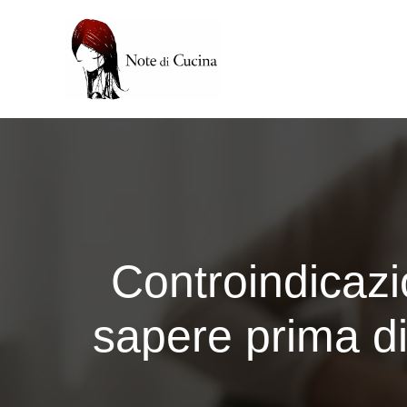
Vai
al
contenuto
Controindicazio
sapere prima di