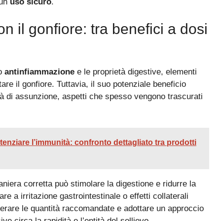
 un
uso sicuro
.
n il gonfiore: tra benefici a dosi
to
antinfiammazione
e le proprietà digestive, elementi
re il gonfiore. Tuttavia, il suo potenziale beneficio
tà di assunzione, aspetti che spesso vengono trascurati
enziare l’immunità: confronto dettagliato tra prodotti
niera corretta può stimolare la digestione e ridurre la
 a irritazione gastrointestinale o effetti collaterali
perare le quantità raccomandate e adottare un approccio
e circa la rapidità e l’entità del sollievo.