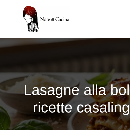
Vai
al
contenuto
Lasagne alla bolo
ricette casali