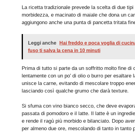
La ricetta tradizionale prevede la scelta di due tip
morbidezza, e macinato di maiale che dona un carat
aggiungono anche una punta di pancetta tritata fin
Leggi anche
Hai freddo e poca voglia di cucin
fuso ti salva la cena in 10 minuti
Prima di tutto si parte da un soffritto molto fine d
lentamente con un po’ di olio o burro per esaltare 
unisce la carne, evitando di mescolare troppo en
lasciando così qualche grumo che darà texture.
Si sfuma con vino bianco secco, che deve evapora
passata di pomodoro e il latte. Il latte è un ingre
e rende il ragù più morbido e bilanciato. Dopo ave
per almeno due ore, mescolando di tanto in tanto pe