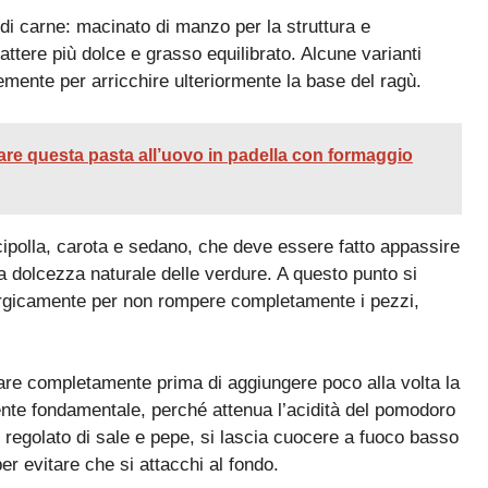
i di carne: macinato di manzo per la struttura e
tere più dolce e grasso equilibrato. Alcune varianti
emente per arricchire ulteriormente la base del ragù.
are questa pasta all’uovo in padella con formaggio
i cipolla, carota e sedano, che deve essere fatto appassire
la dolcezza naturale delle verdure. A questo punto si
ergicamente per non rompere completamente i pezzi,
re completamente prima di aggiungere poco alla volta la
diente fondamentale, perché attenua l’acidità del pomodoro
r regolato di sale e pepe, si lascia cuocere a fuoco basso
r evitare che si attacchi al fondo.