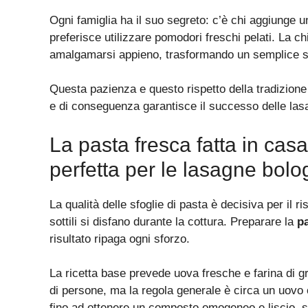
Ogni famiglia ha il suo segreto: c’è chi aggiunge un
preferisce utilizzare pomodori freschi pelati. La ch
amalgamarsi appieno, trasformando un semplice su
Questa pazienza e questo rispetto della tradizione
e di conseguenza garantisce il successo delle las
La pasta fresca fatta in casa
perfetta per le lasagne bol
La qualità delle sfoglie di pasta è decisiva per il r
sottili si disfano durante la cottura. Preparare la
p
risultato ripaga ogni sforzo.
La ricetta base prevede uova fresche e farina di gr
di persone, ma la regola generale è circa un uovo
fino ad ottenere un composto omogeneo e liscio, si