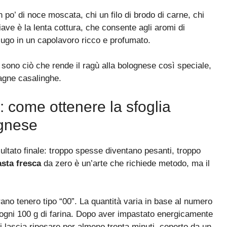
 po’ di noce moscata, chi un filo di brodo di carne, chi
iave è la lenta cottura, che consente agli aromi di
go in un capolavoro ricco e profumato.
 sono ciò che rende il ragù alla bolognese così speciale,
agne casalinghe.
: come ottenere la sfoglia
ognese
isultato finale: troppo spesse diventano pesanti, troppo
asta fresca
da zero è un’arte che richiede metodo, ma il
ano tenero tipo “00”. La quantità varia in base al numero
 ogni 100 g di farina. Dopo aver impastato energicamente
 lascia riposare per almeno trenta minuti, coperto da un