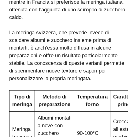
mentre in Francia si preferisce la meringa italiana,
ottenuta con l’aggiunta di uno sciroppo di zucchero
caldo.
La meringa svizzera, che prevede invece di
scaldare albumi e zucchero insieme prima di
montarli, è anch’essa molto diffusa in alcune
preparazioni e offre un risultato particolarmente
stabile. La conoscenza di queste varianti permette
di sperimentare nuove texture e sapori per
personalizzare la propria meringata.
Tipo di
Metodo di
Temperatura
Caratteris
meringa
preparazione
forno
principa
Albumi montati
Croccante
a neve con
Meringa
all’esterno
zucchero
90-100°C
francese
morbida