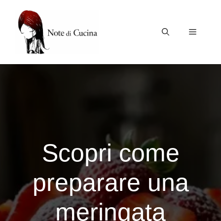
Vai
al
contenuto
Menu
Scopri come
preparare una
meringata