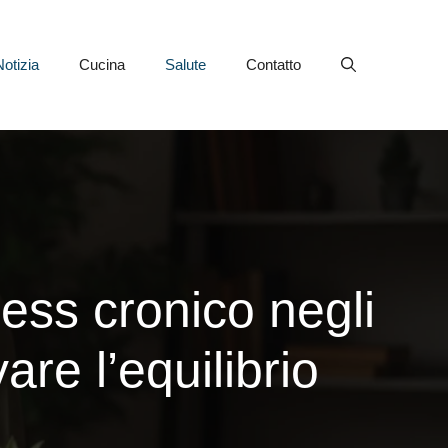
Notizia
Cucina
Salute
Contatto
ress cronico negli
are l’equilibrio