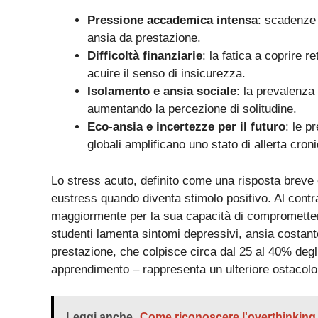
Pressione accademica intensa
: scadenze 
ansia da prestazione.
Difficoltà finanziarie
: la fatica a coprire r
acuire il senso di insicurezza.
Isolamento e ansia sociale
: la prevalenza 
aumentando la percezione di solitudine.
Eco-ansia e incertezze per il futuro
: le p
globali amplificano uno stato di allerta croni
Lo stress acuto, definito come una risposta breve 
eustress quando diventa stimolo positivo. Al contr
maggiormente per la sua capacità di compromettere
studenti lamenta sintomi depressivi, ansia costant
prestazione, che colpisce circa dal 25 al 40% degli s
apprendimento – rappresenta un ulteriore ostacolo 
Leggi anche
Come riconoscere l'overthinking n